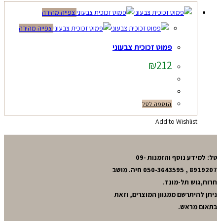
צפייה מהירה
צפייה מהירה
פמוט זכוכית צבעוני
₪
212
הוספה לסל
Add to Wishlist
טל: למידע נוסף והזמנות 09-
8919207 , 050-3643595 חיה. מושב
חרות,גוש תל-מונד.
ניתן להיתרשם ממגוון המוצרים, וזאת
בתאום מראש.