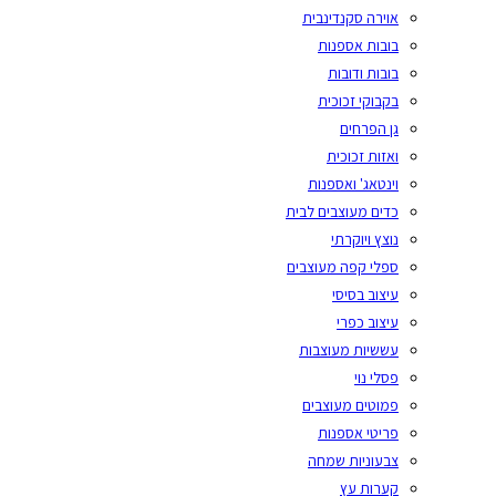
אוירה סקנדינבית
בובות אספנות
בובות ודובות
בקבוקי זכוכית
גן הפרחים
ואזות זכוכית
וינטאג' ואספנות
כדים מעוצבים לבית
נוצץ ויוקרתי
ספלי קפה מעוצבים
עיצוב בסיסי
עיצוב כפרי
עששיות מעוצבות
פסלי נוי
פמוטים מעוצבים
פריטי אספנות
צבעוניות שמחה
קערות עץ