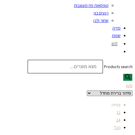
קופסאות פח מעוצבות
רגעים בגן
שחור ולבן
מדיה
שפות
₪0
Products search
סינון
צפייה:
12
24
הכל