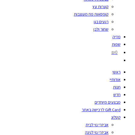
קערות עץ
קופסאות פח מעוצבות
רגעים בגן
שחור ולבן
מדיה
שפות
₪0
ראשי
אודותיי
חנות
חדש
מבצעים מיוחדים
Gift Card לרכישה באתר
קטלוג
אביזרי נוי לבית
אביזרי נוי לגינה