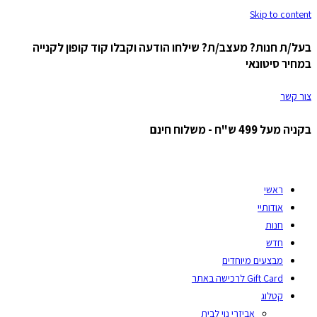
Skip to content
בעל/ת חנות? מעצב/ת? שילחו הודעה וקבלו קוד קופון לקנייה
במחיר סיטונאי
צור קשר
בקניה מעל 499 ש"ח - משלוח חינם
ראשי
אודותיי
חנות
חדש
מבצעים מיוחדים
Gift Card לרכישה באתר
קטלוג
אביזרי נוי לבית