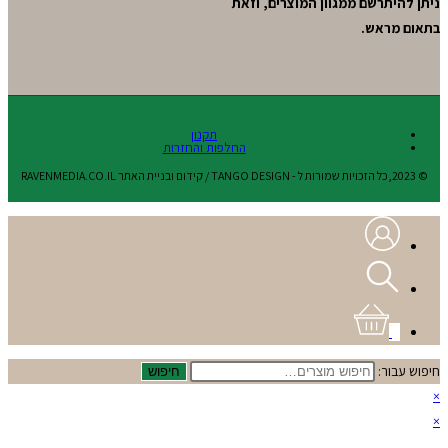
ניתן להיתרשם ממגוון המוצרים, וזאת
בתאום מראש.
תקנון
החלפות והחזרות
© 2023,כל הזכויות שמורות ל - TANGO DESIGN / קידום ובניית האתר RAVENMEDIA.CO.IL
0
חיפוש עבור:
חיפוש
×
×