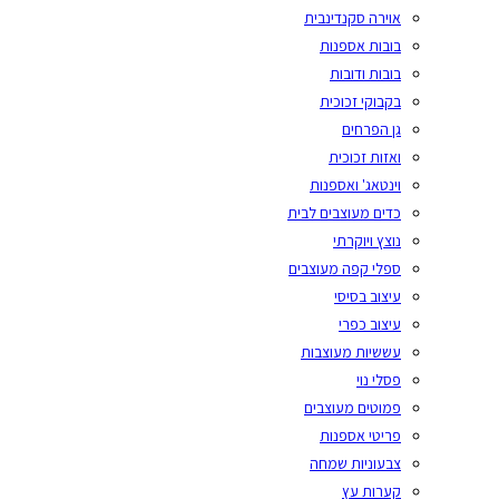
אוירה סקנדינבית
בובות אספנות
בובות ודובות
בקבוקי זכוכית
גן הפרחים
ואזות זכוכית
וינטאג' ואספנות
כדים מעוצבים לבית
נוצץ ויוקרתי
ספלי קפה מעוצבים
עיצוב בסיסי
עיצוב כפרי
עששיות מעוצבות
פסלי נוי
פמוטים מעוצבים
פריטי אספנות
צבעוניות שמחה
קערות עץ