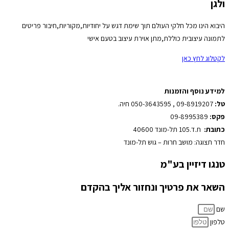
ולגן
היבוא הינו מכל חלקי העולם תוך שימת דגש על יחודיות,מקוריות,חיבור פריטים
לתמונה עיצובית כוללת,מתן אוירת עיצוב בטעם אישי
לקטלוג לחץ כאן
למידע נוסף והזמנות
טל:
09-8919207 , 050-3643595 חיה.
פקס:
09-8995389
כתובת:
ת.ד.105 תל-מונד 40600
חדר תצוגה: מושב חרות – גוש תל-מונד
טנגו דיזיין בע"מ
השאר את פרטיך ונחזור אליך בהקדם
שם
טלפון