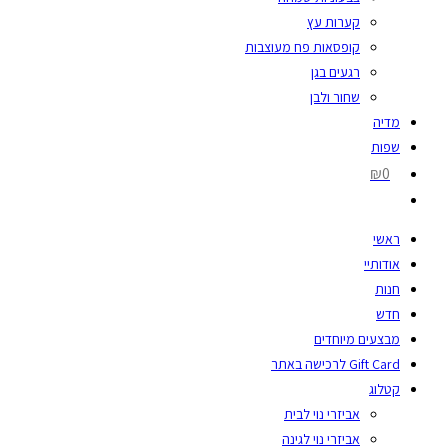
קערות עץ
קופסאות פח מעוצבות
רגעים בגן
שחור ולבן
מדיה
שפות
₪0
ראשי
אודותיי
חנות
חדש
מבצעים מיוחדים
Gift Card לרכישה באתר
קטלוג
אביזרי נוי לבית
אביזרי נוי לגינה