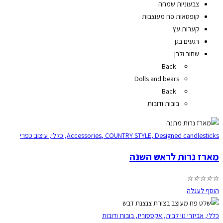
צבעוניות שמחה
קופסאות פח מעוצבות
קערות עץ
רגעים בגן
שחור ולבן
Back
Dolls and bears
Back
בובות ודובות
Designed candlesticks
,
COUNTRY STYLE
,
Accessories
,
כללי
,
עיצוב כפרי
מארז נרות לראש השנה
☆
☆
☆
☆
☆
הוסף לעגלה
כללי
,
אביזרי נוי לבית
,
אקססוריז
,
בובות ודובות