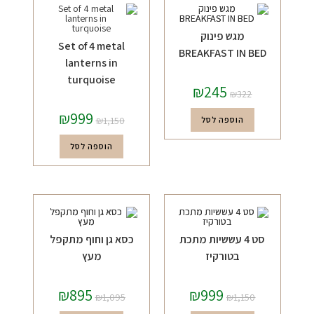
מגש פינוק
Set of 4 metal
BREAKFAST IN BED
lanterns in
turquoise
₪
245
₪
322
₪
999
הוספה לסל
1,150
₪
הוספה לסל
סט 4 עששיות מתכת
כסא גן וחוף מתקפל
בטורקיז
מעץ
₪
895
₪
999
₪
1,095
₪
1,150