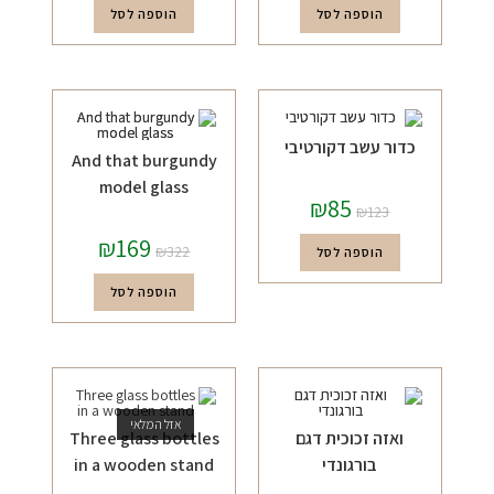
הוספה לסל
הוספה לסל
כדור עשב דקורטיבי
And that burgundy
model glass
₪
85
₪
123
₪
169
₪
322
הוספה לסל
הוספה לסל
אזל המלאי
ואזה זכוכית דגם
Three glass bottles
בורגונדי
in a wooden stand