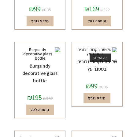
₪
99
₪
169
₪
135
₪
322
הוספה לסל
מידע נוסף
אזל המלאי
שלושה בקבוקי זכוכית
Burgundy
בסטנד עץ
decorative glass
bottle
₪
99
₪
135
₪
195
מידע נוסף
362
₪
הוספה לסל