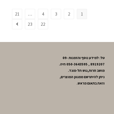
21
…
4
3
2
1
23
22
טל: למידע נוסף והזמנות 09-
8919207 , 050-3643595 חיה.
מושב חרות,גוש תל-מונד.
ניתן להיתרשם ממגוון המוצרים,
וזאת בתאום מראש.