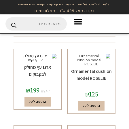
בעל/ת חנות? מעצב/ת? שילחו הודעה וקבלו קוד קופון לקנייה במחיר סיטונאי
בקניה מעל 499 ש"ח - משלוח חינם
Gift Card לרכישה באתר
ארגז עץ מחולק
Ornamental cushion
לבקבוקים
model ROSELIE
₪
199
₪
247
₪
125
הוספה לסל
הוספה לסל