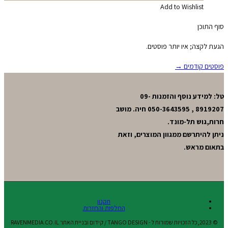
Add to Wishlist
סוף התוכן
הגעת לקצה; איו יותר פוסטים.
פוסטים קודמים →
טל: למידע נוסף והזמנות 09-
8919207 , 050-3643595 חיה. מושב
חרות,גוש תל-מונד.
ניתן להיתרשם ממגוון המוצרים, וזאת
בתאום מראש.
תקנון
החלפות והחזרות
© 2023,כל הזכויות שמורות ל - TANGO DESIGN / קידום ובניית האתר RAVENMEDIA.CO.IL