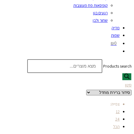
קופסאות פח מעוצבות
רגעים בגן
שחור ולבן
מדיה
שפות
₪0
Products search
סינון
צפייה:
12
24
הכל