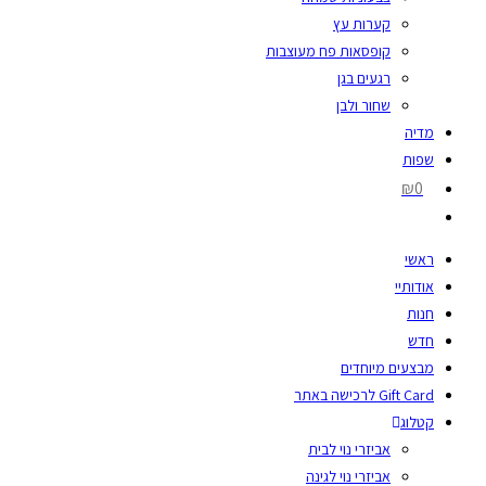
קערות עץ
קופסאות פח מעוצבות
רגעים בגן
שחור ולבן
מדיה
שפות
₪0
ראשי
אודותיי
חנות
חדש
מבצעים מיוחדים
Gift Card לרכישה באתר
קטלוג
אביזרי נוי לבית
אביזרי נוי לגינה