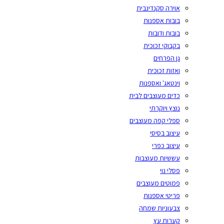
אוירה סקנדינבית
בובות אספנות
בובות ודובות
בקבוקי זכוכית
גן הפרחים
ואזות זכוכית
וינטאג' ואספנות
כדים מעוצבים לבית
נוצץ ויוקרתי
ספלי קפה מעוצבים
עיצוב בסיסי
עיצוב כפרי
עששיות מעוצבות
פסלי נוי
פמוטים מעוצבים
פריטי אספנות
צבעוניות שמחה
קערות עץ