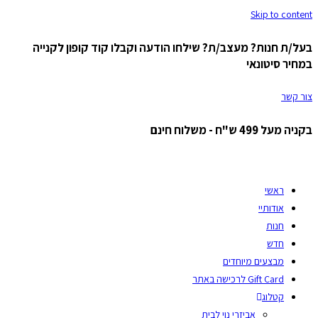
Skip to content
בעל/ת חנות? מעצב/ת? שילחו הודעה וקבלו קוד קופון לקנייה
במחיר סיטונאי
צור קשר
בקניה מעל 499 ש"ח - משלוח חינם
ראשי
אודותיי
חנות
חדש
מבצעים מיוחדים
Gift Card לרכישה באתר
קטלוג
אביזרי נוי לבית