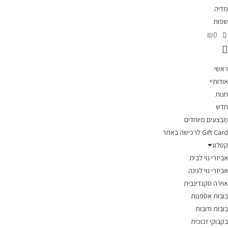
מדיה
שפות
₪0
ראשי
אודותיי
חנות
חדש
מבצעים מיוחדים
Gift Card לרכישה באתר
קטלוג
אביזרי נוי לבית
אביזרי נוי לגינה
אוירה סקנדינבית
בובות אספנות
בובות ודובות
בקבוקי זכוכית