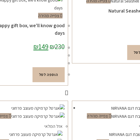
צפייה מהירה
Natural Seashe
צפייה מהירה
appy gift box, we'll know good
days
230
₪
149
המחיר
₪
המחיר
המקורי
הנוכחי
סל
היה:
הוא:
₪149.
₪230.
הוספה לסל
צפייה מהירה
צפייה
אזל המלאי