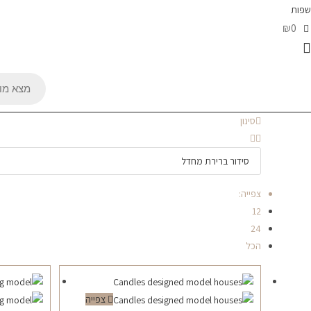
שפות
₪0
Products
search
סינון
צפייה:
12
24
הכל
צפייה