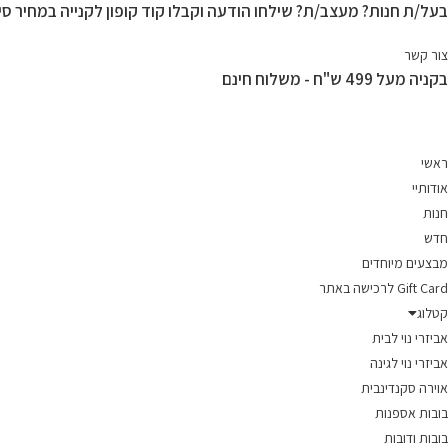
בעל/ת חנות? מעצב/ת? שילחו הודעה וקבלו קוד קופון לקנייה במחיר סיט
Ski
t
צור קשר
conten
בקניה מעל 499 ש"ח - משלוח חינם
ראשי
אודותיי
חנות
חדש
מבצעים מיוחדים
Gift Card לרכישה באתר
קטלוג
אביזרי נוי לבית
אביזרי נוי לגינה
אוירה סקנדינבית
בובות אספנות
בובות ודובות