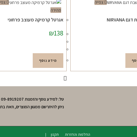
צפייה
צפיי
מהירה
 NIRVANA
אגרטל קרמיקה מעוצב פרחוני
₪
138
סף
מידע נוסף
טל: למידע נוסף והזמנות 09-8919207 , 050-3643595 חיה. מושב חרות,גוש תל-מונד.
ניתן להיתרשם ממגוון המוצרים, וזאת בת
החלפות והחזרות
תקנון