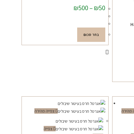
50
₪
–
500
₪
טווח
מחירים:
עד
H
למוצר
בחר סכום
זה
יש
מספר
סוגים.
ניתן
לבחור
את
האפשרויות
בעמוד
המוצר
 מהירה
צפייה מהירה
צפייה