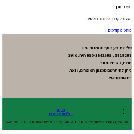
סוף התוכן
הגעת לקצה; איו יותר פוסטים.
פוסטים קודמים →
טל: למידע נוסף והזמנות 09-
8919207 , 050-3643595 חיה. מושב
חרות,גוש תל-מונד.
ניתן להיתרשם ממגוון המוצרים, וזאת
בתאום מראש.
תקנון
החלפות והחזרות
© 2023,כל הזכויות שמורות ל - TANGO DESIGN / קידום ובניית האתר RAVENMEDIA.CO.IL