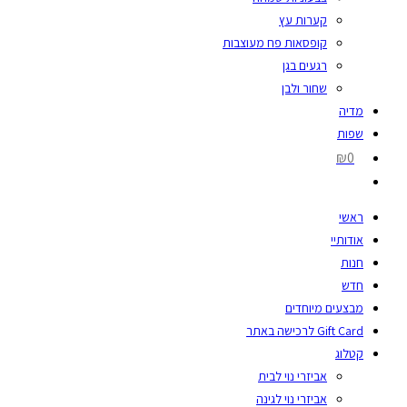
קערות עץ
קופסאות פח מעוצבות
רגעים בגן
שחור ולבן
מדיה
שפות
₪0
ראשי
אודותיי
חנות
חדש
מבצעים מיוחדים
Gift Card לרכישה באתר
קטלוג
אביזרי נוי לבית
אביזרי נוי לגינה