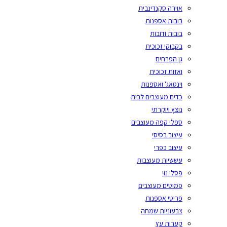
אוירה סקנדינבית
בובות אספנות
בובות ודובות
בקבוקי זכוכית
גן הפרחים
ואזות זכוכית
וינטאג' ואספנות
כדים מעוצבים לבית
נוצץ ויוקרתי
ספלי קפה מעוצבים
עיצוב בסיסי
עיצוב כפרי
עששיות מעוצבות
פסלי נוי
פמוטים מעוצבים
פריטי אספנות
צבעוניות שמחה
קערות עץ