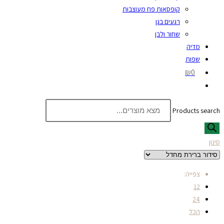
קופסאות פח מעוצבות
רגעים בגן
שחור ולבן
מדיה
שפות
₪0
Products search
סינון
צפייה:
12
24
הכל