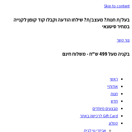
Skip to content
בעל/ת חנות? מעצב/ת? שילחו הודעה וקבלו קוד קופון לקנייה
במחיר סיטונאי
צור קשר
בקניה מעל 499 ש"ח - משלוח חינם
ראשי
אודותיי
חנות
חדש
מבצעים מיוחדים
Gift Card לרכישה באתר
קטלוג
אביזרי נוי לבית