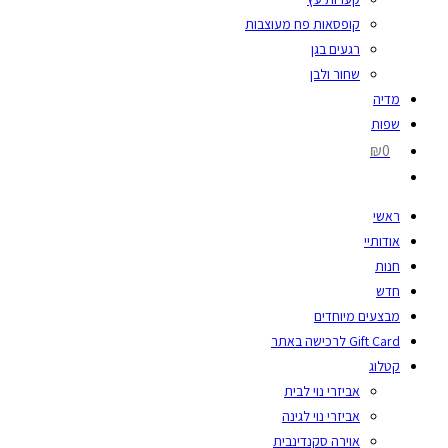
קופסאות פח מעוצבות
רגעים בגן
שחור ולבן
מדיה
שפות
₪0
ראשי
אודותיי
חנות
חדש
מבצעים מיוחדים
Gift Card לרכישה באתר
קטלוג
אביזרי נוי לבית
אביזרי נוי לגינה
אוירה סקנדינבית