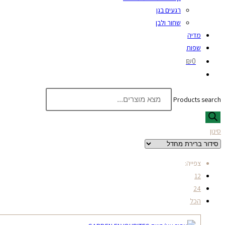
רגעים בגן
שחור ולבן
מדיה
שפות
₪0
Products search
סינון
צפייה:
12
24
הכל