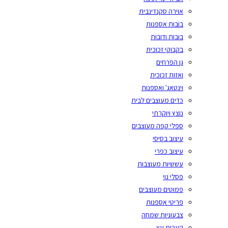
אוירה סקנדינבית
בובות אספנות
בובות ודובות
בקבוקי זכוכית
גן הפרחים
ואזות זכוכית
וינטאג' ואספנות
כדים מעוצבים לבית
נוצץ ויוקרתי
ספלי קפה מעוצבים
עיצוב בסיסי
עיצוב כפרי
עששיות מעוצבות
פסלי נוי
פמוטים מעוצבים
פריטי אספנות
צבעוניות שמחה
קערות עץ