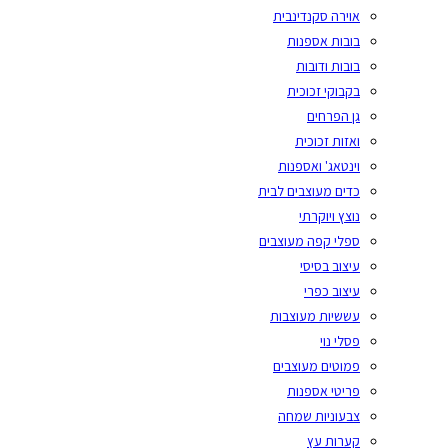
אוירה סקנדינבית
בובות אספנות
בובות ודובות
בקבוקי זכוכית
גן הפרחים
ואזות זכוכית
וינטאג' ואספנות
כדים מעוצבים לבית
נוצץ ויוקרתי
ספלי קפה מעוצבים
עיצוב בסיסי
עיצוב כפרי
עששיות מעוצבות
פסלי נוי
פמוטים מעוצבים
פריטי אספנות
צבעוניות שמחה
קערות עץ