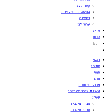
קערות עץ
קופסאות פח מעוצבות
רגעים בגן
שחור ולבן
מדיה
שפות
₪0
ראשי
אודותיי
חנות
חדש
מבצעים מיוחדים
Gift Card לרכישה באתר
קטלוג
אביזרי נוי לבית
אביזרי נוי לגינה