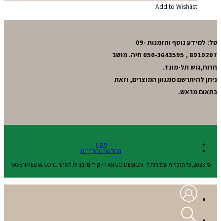
Add to Wishlist
טל: למידע נוסף והזמנות 09-
8919207 , 050-3643595 חיה. מושב
חרות,גוש תל-מונד.
ניתן להיתרשם ממגוון המוצרים, וזאת
בתאום מראש.
תקנון
החלפות והחזרות
© 2023,כל הזכויות שמורות ל - TANGO DESIGN / קידום ובניית האתר RAVENMEDIA.CO.IL