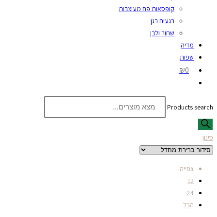
קופסאות פח מעוצבות
רגעים בגן
שחור ולבן
מדיה
שפות
₪0
Products search
סינון
צפייה:
12
24
הכל