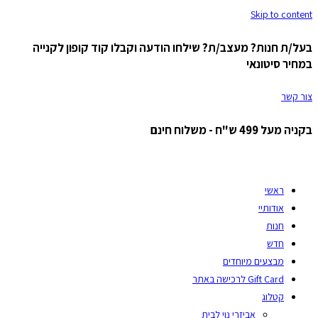
Skip to content
בעל/ת חנות? מעצב/ת? שילחו הודעה וקבלו קוד קופון לקנייה
במחיר סיטונאי
צור קשר
בקניה מעל 499 ש"ח - משלוח חינם
ראשי
אודותיי
חנות
חדש
מבצעים מיוחדים
Gift Card לרכישה באתר
קטלוג
אביזרי נוי לבית