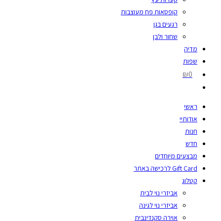
קופסאות פח מעוצבות
רגעים בגן
שחור ולבן
מדיה
שפות
₪0
ראשי
אודותיי
חנות
חדש
מבצעים מיוחדים
Gift Card לרכישה באתר
קטלוג
אביזרי נוי לבית
אביזרי נוי לגינה
אוירה סקנדינבית