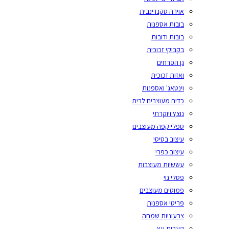
אוירה סקנדינבית
בובות אספנות
בובות ודובות
בקבוקי זכוכית
גן הפרחים
ואזות זכוכית
וינטאג' ואספנות
כדים מעוצבים לבית
נוצץ ויוקרתי
ספלי קפה מעוצבים
עיצוב בסיסי
עיצוב כפרי
עששיות מעוצבות
פסלי נוי
פמוטים מעוצבים
פריטי אספנות
צבעוניות שמחה
קערות עץ