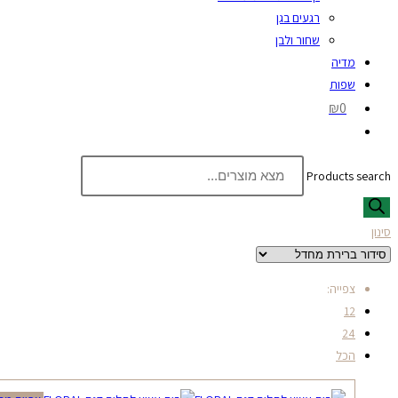
רגעים בגן
שחור ולבן
מדיה
שפות
₪0
Products search
סינון
צפייה:
12
24
הכל