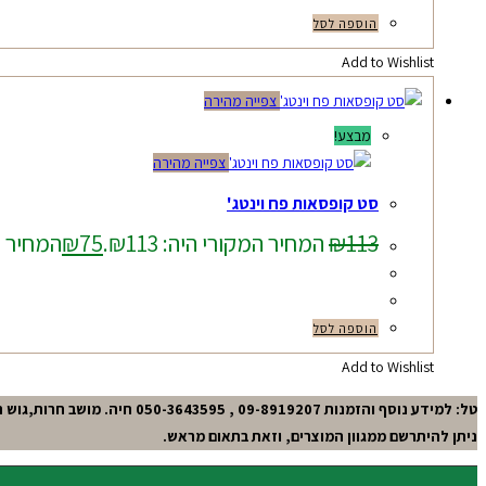
הוספה לסל
Add to Wishlist
צפייה מהירה
מבצע!
צפייה מהירה
סט קופסאות פח וינטג'
113
₪
המחיר המקורי היה: ₪113.
75
₪
המחיר הנו
הוספה לסל
Add to Wishlist
טל: למידע נוסף והזמנות 09-8919207 , 050-3643595 חיה. מושב חרות,גוש תל-מונד.
ניתן להיתרשם ממגוון המוצרים, וזאת בתאום מראש.