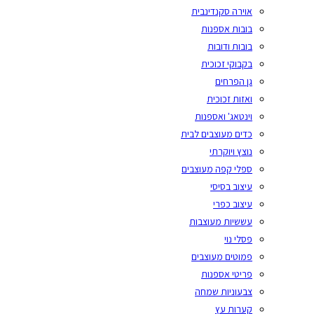
אוירה סקנדינבית
בובות אספנות
בובות ודובות
בקבוקי זכוכית
גן הפרחים
ואזות זכוכית
וינטאג' ואספנות
כדים מעוצבים לבית
נוצץ ויוקרתי
ספלי קפה מעוצבים
עיצוב בסיסי
עיצוב כפרי
עששיות מעוצבות
פסלי נוי
פמוטים מעוצבים
פריטי אספנות
צבעוניות שמחה
קערות עץ