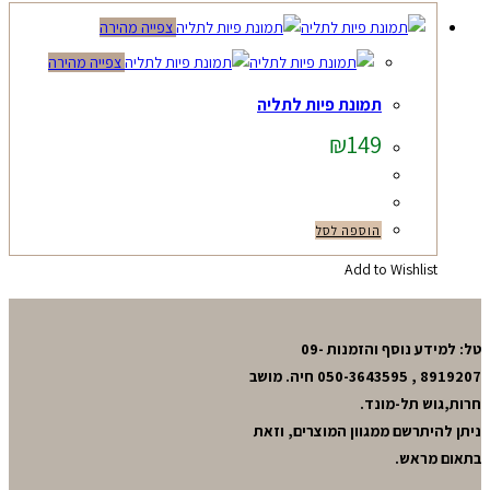
צפייה מהירה
צפייה מהירה
תמונת פיות לתליה
₪
149
הוספה לסל
Add to Wishlist
טל: למידע נוסף והזמנות 09-
8919207 , 050-3643595 חיה. מושב
חרות,גוש תל-מונד.
ניתן להיתרשם ממגוון המוצרים, וזאת
בתאום מראש.