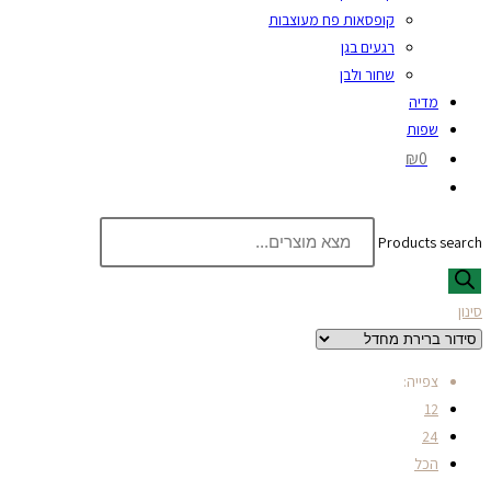
קופסאות פח מעוצבות
רגעים בגן
שחור ולבן
מדיה
שפות
₪0
Products search
סינון
צפייה:
12
24
הכל