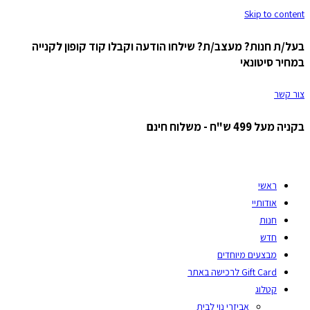
Skip to content
בעל/ת חנות? מעצב/ת? שילחו הודעה וקבלו קוד קופון לקנייה
במחיר סיטונאי
צור קשר
בקניה מעל 499 ש"ח - משלוח חינם
ראשי
אודותיי
חנות
חדש
מבצעים מיוחדים
Gift Card לרכישה באתר
קטלוג
אביזרי נוי לבית