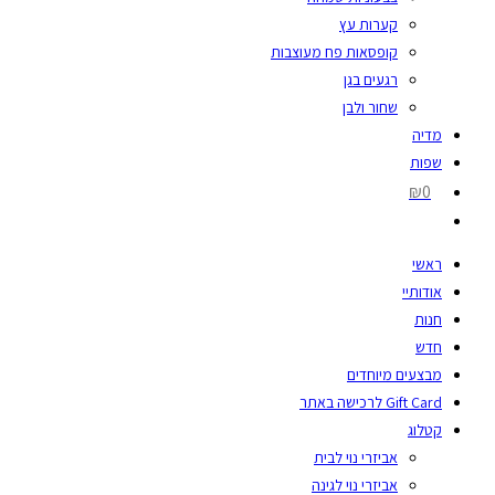
קערות עץ
קופסאות פח מעוצבות
רגעים בגן
שחור ולבן
מדיה
שפות
₪0
ראשי
אודותיי
חנות
חדש
מבצעים מיוחדים
Gift Card לרכישה באתר
קטלוג
אביזרי נוי לבית
אביזרי נוי לגינה