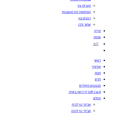
קערות עץ
קופסאות פח מעוצבות
רגעים בגן
שחור ולבן
מדיה
שפות
₪0
ראשי
אודותיי
חנות
חדש
מבצעים מיוחדים
Gift Card לרכישה באתר
קטלוג
אביזרי נוי לבית
אביזרי נוי לגינה