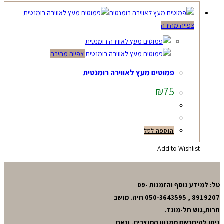
צפייה מהירה
צפייה מהירה
פמוטים מעץ לאווירה רומנטית
₪
75
הוספה לסל
Add to Wishlist
טל: למידע נוסף והזמנות 09-
8919207 , 050-3643595 חיה. מושב
חרות,גוש תל-מונד.
ניתן להיתרשם ממגוון המוצרים, וזאת