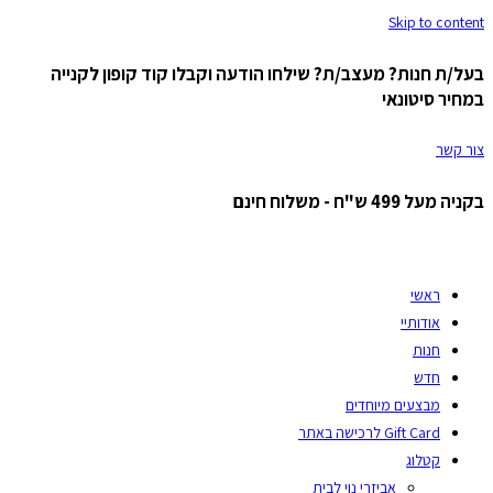
Skip to content
בעל/ת חנות? מעצב/ת? שילחו הודעה וקבלו קוד קופון לקנייה
במחיר סיטונאי
צור קשר
בקניה מעל 499 ש"ח - משלוח חינם
ראשי
אודותיי
חנות
חדש
מבצעים מיוחדים
Gift Card לרכישה באתר
קטלוג
אביזרי נוי לבית