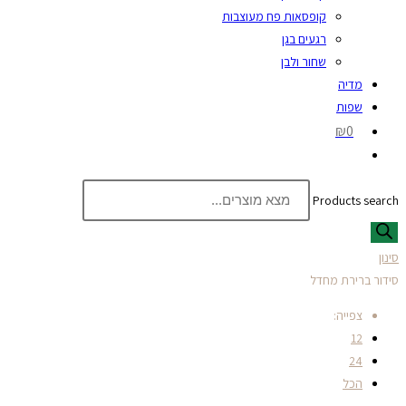
קופסאות פח מעוצבות
רגעים בגן
שחור ולבן
מדיה
שפות
₪0
Products search
סינון
סידור ברירת מחדל
צפייה:
12
24
הכל