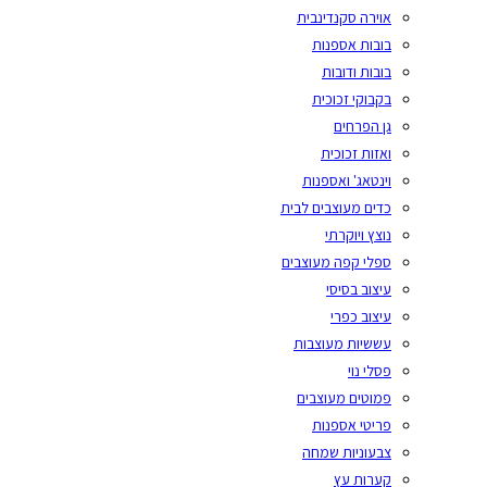
אוירה סקנדינבית
בובות אספנות
בובות ודובות
בקבוקי זכוכית
גן הפרחים
ואזות זכוכית
וינטאג' ואספנות
כדים מעוצבים לבית
נוצץ ויוקרתי
ספלי קפה מעוצבים
עיצוב בסיסי
עיצוב כפרי
עששיות מעוצבות
פסלי נוי
פמוטים מעוצבים
פריטי אספנות
צבעוניות שמחה
קערות עץ