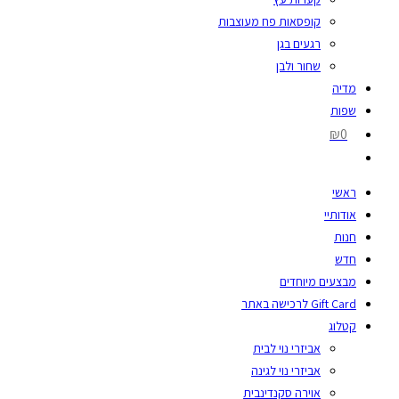
קופסאות פח מעוצבות
רגעים בגן
שחור ולבן
מדיה
שפות
₪0
ראשי
אודותיי
חנות
חדש
מבצעים מיוחדים
Gift Card לרכישה באתר
קטלוג
אביזרי נוי לבית
אביזרי נוי לגינה
אוירה סקנדינבית