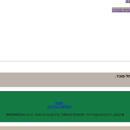
רה
ייה מהירה
תקנון
החלפות והחזרות
© 2023,כל הזכויות שמורות ל - TANGO DESIGN / קידום ובניית האתר RAVENMEDIA.CO.IL