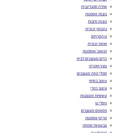
אוירה סקנדינבית
בובות אספנות
בובות ודובות
בקבוקי זכוכית
גן הפרחים
ואזות זכוכית
וינטאג' ואספנות
כדים מעוצבים לבית
נוצץ ויוקרתי
ספלי קפה מעוצבים
עיצוב בסיסי
עיצוב כפרי
עששיות מעוצבות
פסלי נוי
פמוטים מעוצבים
פריטי אספנות
צבעוניות שמחה
קערות עץ