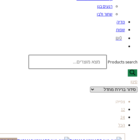
רגעים בגן
שחור ולבן
מדיה
שפות
₪0
Products search
סינון
צפייה:
12
24
הכל