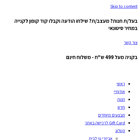
Skip to content
בעל/ת חנות? מעצב/ת? שילחו הודעה וקבלו קוד קופון לקנייה
במחיר סיטונאי
צור קשר
בקניה מעל 499 ש"ח - משלוח חינם
ראשי
אודותיי
חנות
חדש
מבצעים מיוחדים
Gift Card לרכישה באתר
קטלוג
אביזרי נוי לבית