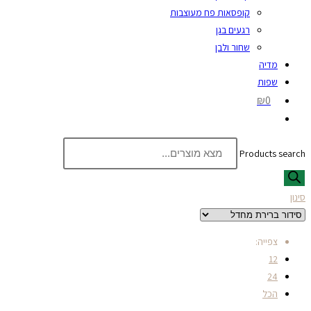
קופסאות פח מעוצבות
רגעים בגן
שחור ולבן
מדיה
שפות
₪0
Products search
סינון
צפייה:
12
24
הכל