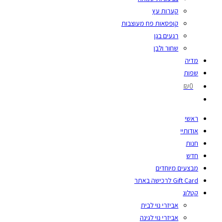
קערות עץ
קופסאות פח מעוצבות
רגעים בגן
שחור ולבן
מדיה
שפות
₪0
ראשי
אודותיי
חנות
חדש
מבצעים מיוחדים
Gift Card לרכישה באתר
קטלוג
אביזרי נוי לבית
אביזרי נוי לגינה