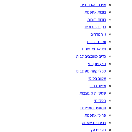
אוירה סקנדינבית
בובות אספנות
בובות ודובות
בקבוקי זכוכית
גן הפרחים
ואזות זכוכית
וינטאג' ואספנות
כדים מעוצבים לבית
נוצץ ויוקרתי
ספלי קפה מעוצבים
עיצוב בסיסי
עיצוב כפרי
עששיות מעוצבות
פסלי נוי
פמוטים מעוצבים
פריטי אספנות
צבעוניות שמחה
קערות עץ