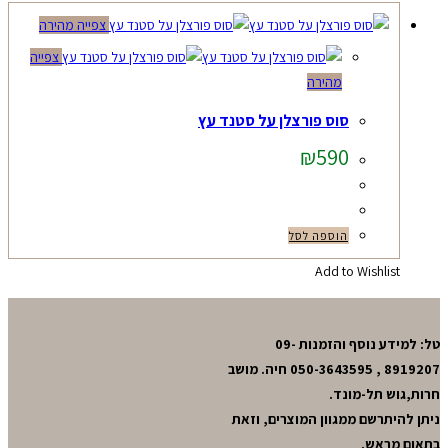
צפייה מהירה
צפייה
מהירה
סוס פורצלן על סטנד עץ
₪
590
הוספה לסל
Add to Wishlist
טל: למידע נוסף והזמנות 09-
8919207 , 050-3643595 חיה. מושב
חרות,גוש תל-מונד.
ניתן להיתרשם ממגוון המוצרים, וזאת
בתאום מראש.