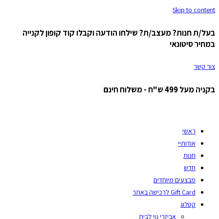
Skip to content
בעל/ת חנות? מעצב/ת? שילחו הודעה וקבלו קוד קופון לקנייה
במחיר סיטונאי
צור קשר
בקניה מעל 499 ש"ח - משלוח חינם
ראשי
אודותיי
חנות
חדש
מבצעים מיוחדים
Gift Card לרכישה באתר
קטלוג
אביזרי נוי לבית