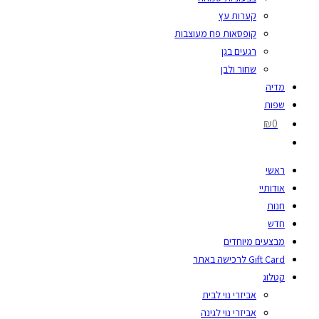
קערות עץ
קופסאות פח מעוצבות
רגעים בגן
שחור ולבן
מדיה
שפות
₪0
ראשי
אודותיי
חנות
חדש
מבצעים מיוחדים
Gift Card לרכישה באתר
קטלוג
אביזרי נוי לבית
אביזרי נוי לגינה