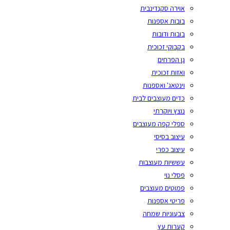
אוירה סקנדינבית
בובות אספנות
בובות ודובות
בקבוקי זכוכית
גן הפרחים
ואזות זכוכית
וינטאג' ואספנות
כדים מעוצבים לבית
נוצץ ויוקרתי
ספלי קפה מעוצבים
עיצוב בסיסי
עיצוב כפרי
עששיות מעוצבות
פסלי נוי
פמוטים מעוצבים
פריטי אספנות
צבעוניות שמחה
קערות עץ