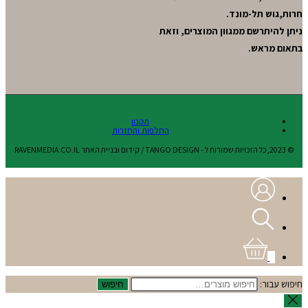
חרות,גוש תל-מונד.
ניתן להיתרשם ממגוון המוצרים, וזאת
בתאום מראש.
תקנון
החלפות והחזרות
© 2023,כל הזכויות שמורות ל - TANGO DESIGN / קידום ובניית האתר RAVENMEDIA.CO.IL
0
חיפוש עבור:
חיפוש