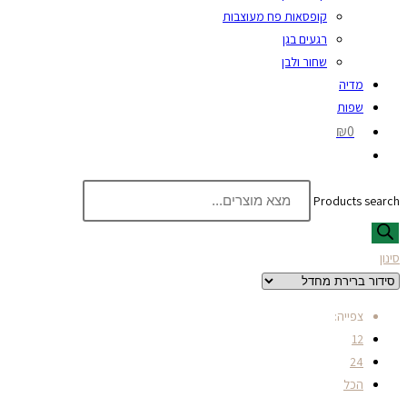
קופסאות פח מעוצבות
רגעים בגן
שחור ולבן
מדיה
שפות
₪0
Products search
סינון
צפייה:
12
24
הכל