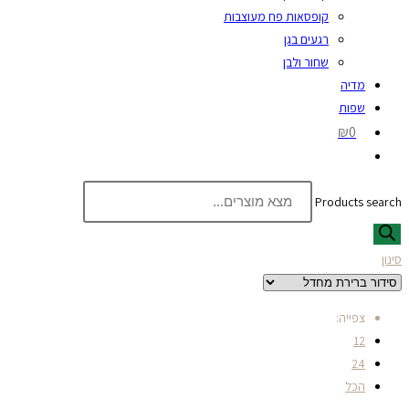
קופסאות פח מעוצבות
רגעים בגן
שחור ולבן
מדיה
שפות
₪0
Products search
סינון
צפייה:
12
24
הכל