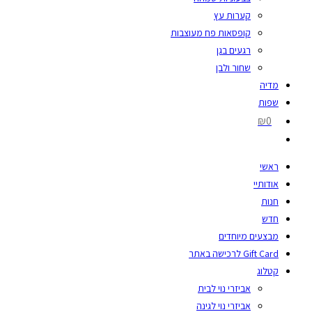
קערות עץ
קופסאות פח מעוצבות
רגעים בגן
שחור ולבן
מדיה
שפות
₪0
ראשי
אודותיי
חנות
חדש
מבצעים מיוחדים
Gift Card לרכישה באתר
קטלוג
אביזרי נוי לבית
אביזרי נוי לגינה