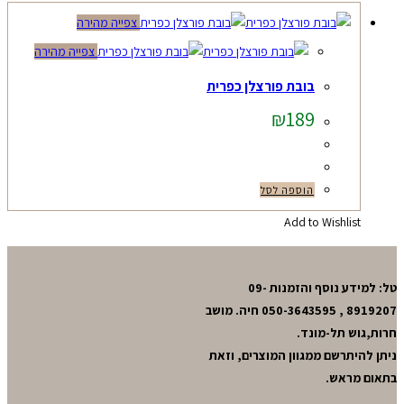
צפייה מהירה
צפייה מהירה
בובת פורצלן כפרית
₪
189
הוספה לסל
Add to Wishlist
טל: למידע נוסף והזמנות 09-
8919207 , 050-3643595 חיה. מושב
חרות,גוש תל-מונד.
ניתן להיתרשם ממגוון המוצרים, וזאת
בתאום מראש.