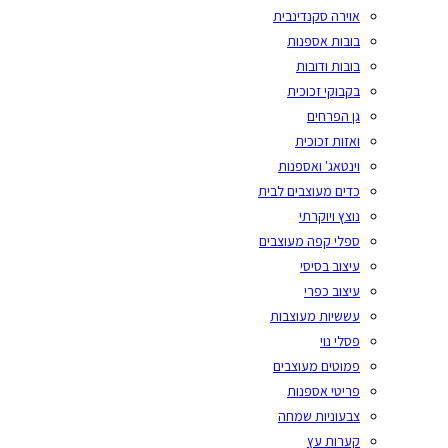
אוירה סקנדינבית
בובות אספנות
בובות ודובות
בקבוקי זכוכית
גן הפרחים
ואזות זכוכית
וינטאג' ואספנות
כדים מעוצבים לבית
נוצץ ויוקרתי
ספלי קפה מעוצבים
עיצוב בסיסי
עיצוב כפרי
עששיות מעוצבות
פסלי נוי
פמוטים מעוצבים
פריטי אספנות
צבעוניות שמחה
קערות עץ