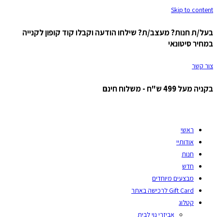
Skip to content
בעל/ת חנות? מעצב/ת? שילחו הודעה וקבלו קוד קופון לקנייה
במחיר סיטונאי
צור קשר
בקניה מעל 499 ש"ח - משלוח חינם
ראשי
אודותיי
חנות
חדש
מבצעים מיוחדים
Gift Card לרכישה באתר
קטלוג
אביזרי נוי לבית