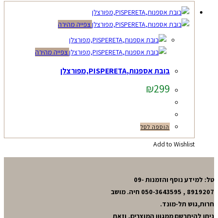
צפייה מהירה
צפייה מהירה
בובת אספנות,PISPERETA,מפורצלן
₪
299
הוספה לסל
Add to Wishlist
טל: למידע נוסף והזמנות 09-
8919207 , 050-3643595 חיה. מושב
חרות,גוש תל-מונד.
ניתן להיתרשם ממגוון המוצרים, וזאת