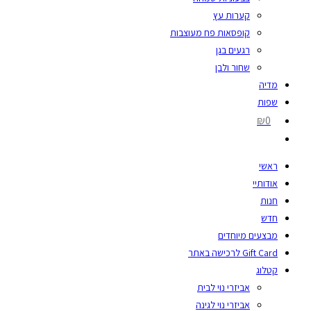
קערות עץ
קופסאות פח מעוצבות
רגעים בגן
שחור ולבן
מדיה
שפות
₪0
ראשי
אודותיי
חנות
חדש
מבצעים מיוחדים
Gift Card לרכישה באתר
קטלוג
אביזרי נוי לבית
אביזרי נוי לגינה