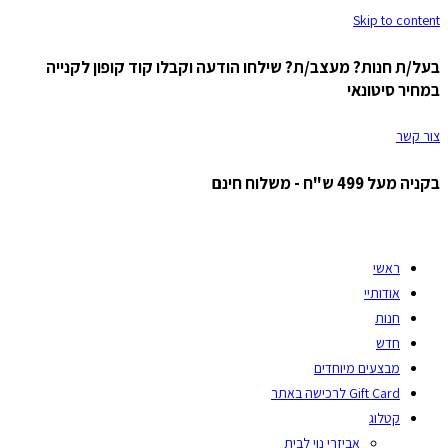
Skip to content
בעל/ת חנות? מעצב/ת? שילחו הודעה וקבלו קוד קופון לקנייה
במחיר סיטונאי
צור קשר
בקניה מעל 499 ש"ח - משלוח חינם
ראשי
אודותיי
חנות
חדש
מבצעים מיוחדים
Gift Card לרכישה באתר
קטלוג
אביזרי נוי לבית