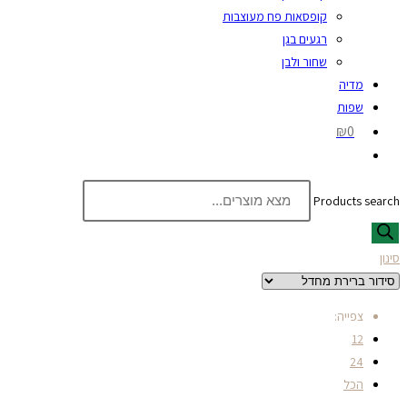
קופסאות פח מעוצבות
רגעים בגן
שחור ולבן
מדיה
שפות
₪0
Products search
סינון
צפייה:
12
24
הכל