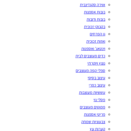
אוירה סקנדינבית
בובות אספנות
בובות ודובות
בקבוקי זכוכית
גן הפרחים
ואזות זכוכית
וינטאג' ואספנות
כדים מעוצבים לבית
נוצץ ויוקרתי
ספלי קפה מעוצבים
עיצוב בסיסי
עיצוב כפרי
עששיות מעוצבות
פסלי נוי
פמוטים מעוצבים
פריטי אספנות
צבעוניות שמחה
קערות עץ