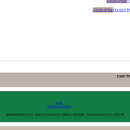
צפייה מהירה
צפייה מהירה
תקנון
החלפות והחזרות
© 2023,כל הזכויות שמורות ל - TANGO DESIGN / קידום ובניית האתר RAVENMEDIA.CO.IL