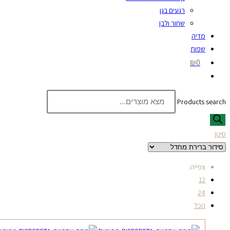
רגעים בגן
שחור ולבן
מדיה
שפות
₪0
Products search
סינון
צפייה:
12
24
הכל