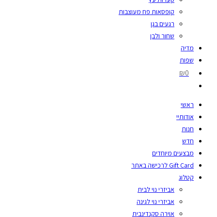
קופסאות פח מעוצבות
רגעים בגן
שחור ולבן
מדיה
שפות
₪0
ראשי
אודותיי
חנות
חדש
מבצעים מיוחדים
Gift Card לרכישה באתר
קטלוג
אביזרי נוי לבית
אביזרי נוי לגינה
אוירה סקנדינבית