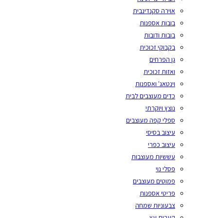
אוירה סקנדינבית
בובות אספנות
בובות ודובות
בקבוקי זכוכית
גן הפרחים
ואזות זכוכית
וינטאג' ואספנות
כדים מעוצבים לבית
נוצץ ויוקרתי
ספלי קפה מעוצבים
עיצוב בסיסי
עיצוב כפרי
עששיות מעוצבות
פסלי נוי
פמוטים מעוצבים
פריטי אספנות
צבעוניות שמחה
קערות עץ