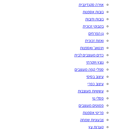
אוירה סקנדינבית
בובות אספנות
בובות ודובות
בקבוקי זכוכית
גן הפרחים
ואזות זכוכית
וינטאג' ואספנות
כדים מעוצבים לבית
נוצץ ויוקרתי
ספלי קפה מעוצבים
עיצוב בסיסי
עיצוב כפרי
עששיות מעוצבות
פסלי נוי
פמוטים מעוצבים
פריטי אספנות
צבעוניות שמחה
קערות עץ