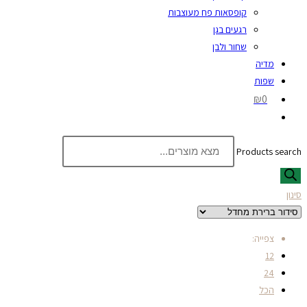
קופסאות פח מעוצבות
רגעים בגן
שחור ולבן
מדיה
שפות
₪0
Products search
סינון
צפייה:
12
24
הכל