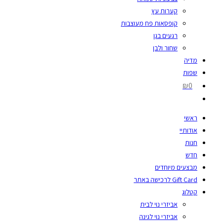
קערות עץ
קופסאות פח מעוצבות
רגעים בגן
שחור ולבן
מדיה
שפות
₪0
ראשי
אודותיי
חנות
חדש
מבצעים מיוחדים
Gift Card לרכישה באתר
קטלוג
אביזרי נוי לבית
אביזרי נוי לגינה