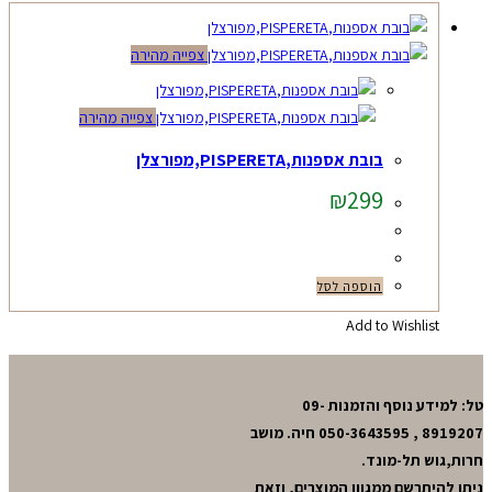
צפייה מהירה
צפייה מהירה
בובת אספנות,PISPERETA,מפורצלן
₪
299
הוספה לסל
Add to Wishlist
טל: למידע נוסף והזמנות 09-
8919207 , 050-3643595 חיה. מושב
חרות,גוש תל-מונד.
ניתן להיתרשם ממגוון המוצרים, וזאת