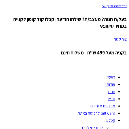
Skip to content
בעל/ת חנות? מעצב/ת? שילחו הודעה וקבלו קוד קופון לקנייה
במחיר סיטונאי
צור קשר
בקניה מעל 499 ש"ח - משלוח חינם
ראשי
אודותיי
חנות
חדש
מבצעים מיוחדים
Gift Card לרכישה באתר
קטלוג
אביזרי נוי לבית