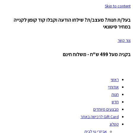
Skip to content
בעל/ת חנות? מעצב/ת? שילחו הודעה וקבלו קוד קופון לקנייה
במחיר סיטונאי
צור קשר
בקניה מעל 499 ש"ח - משלוח חינם
ראשי
אודותיי
חנות
חדש
מבצעים מיוחדים
Gift Card לרכישה באתר
קטלוג
אביזרי נוי לבית