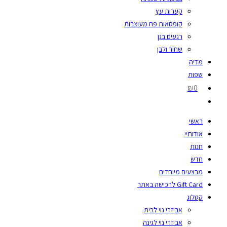
קערות עץ
קופסאות פח מעוצבות
רגעים בגן
שחור ולבן
מדיה
שפות
₪0
ראשי
אודותיי
חנות
חדש
מבצעים מיוחדים
Gift Card לרכישה באתר
קטלוג
אביזרי נוי לבית
אביזרי נוי לגינה