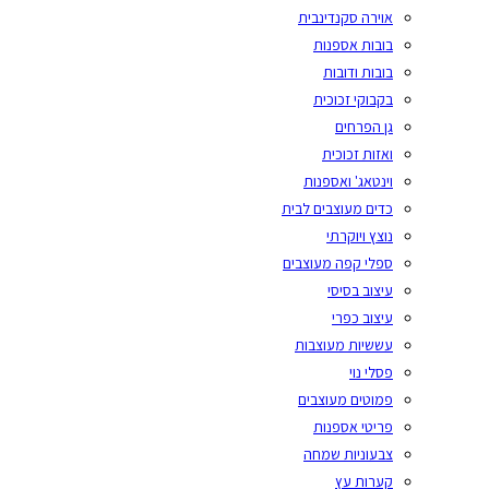
אוירה סקנדינבית
בובות אספנות
בובות ודובות
בקבוקי זכוכית
גן הפרחים
ואזות זכוכית
וינטאג' ואספנות
כדים מעוצבים לבית
נוצץ ויוקרתי
ספלי קפה מעוצבים
עיצוב בסיסי
עיצוב כפרי
עששיות מעוצבות
פסלי נוי
פמוטים מעוצבים
פריטי אספנות
צבעוניות שמחה
קערות עץ