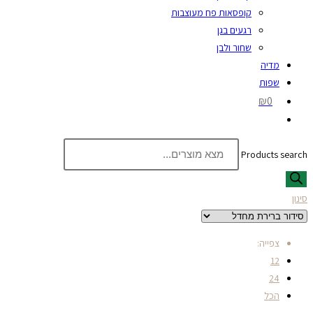
קופסאות פח מעוצבות
רגעים בגן
שחור ולבן
מדיה
שפות
₪0
Products search
סינון
צפייה:
12
24
הכל