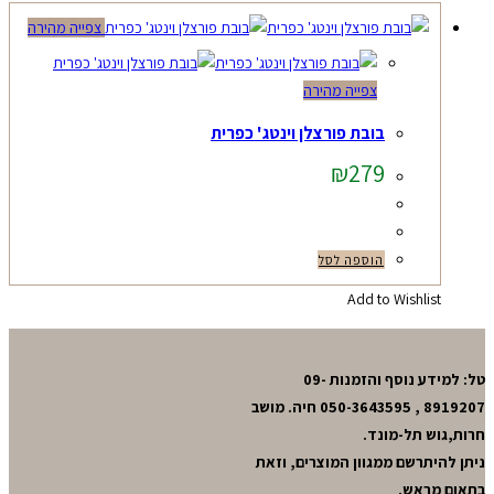
צפייה מהירה
צפייה מהירה
בובת פורצלן וינטג' כפרית
₪
279
הוספה לסל
Add to Wishlist
טל: למידע נוסף והזמנות 09-
8919207 , 050-3643595 חיה. מושב
חרות,גוש תל-מונד.
ניתן להיתרשם ממגוון המוצרים, וזאת
בתאום מראש.