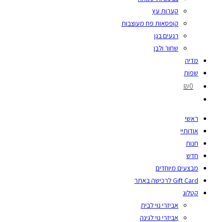
קערות עץ
קופסאות פח מעוצבות
רגעים בגן
שחור ולבן
מדיה
שפות
₪0
ראשי
אודותיי
חנות
חדש
מבצעים מיוחדים
Gift Card לרכישה באתר
קטלוג
אביזרי נוי לבית
אביזרי נוי לגינה