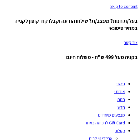
Skip to content
בעל/ת חנות? מעצב/ת? שילחו הודעה וקבלו קוד קופון לקנייה
במחיר סיטונאי
צור קשר
בקניה מעל 499 ש"ח - משלוח חינם
ראשי
אודותיי
חנות
חדש
מבצעים מיוחדים
Gift Card לרכישה באתר
קטלוג
אביזרי נוי לבית