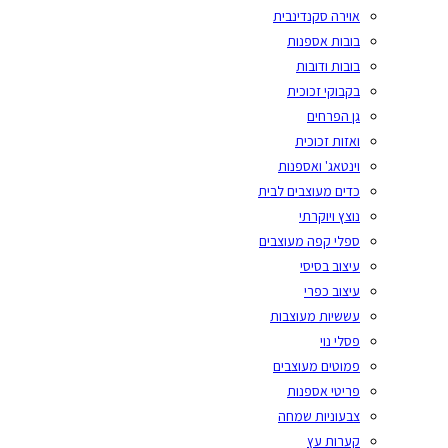
אוירה סקנדינבית
בובות אספנות
בובות ודובות
בקבוקי זכוכית
גן הפרחים
ואזות זכוכית
וינטאג' ואספנות
כדים מעוצבים לבית
נוצץ ויוקרתי
ספלי קפה מעוצבים
עיצוב בסיסי
עיצוב כפרי
עששיות מעוצבות
פסלי נוי
פמוטים מעוצבים
פריטי אספנות
צבעוניות שמחה
קערות עץ