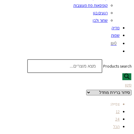
קופסאות פח מעוצבות
רגעים בגן
שחור ולבן
מדיה
שפות
₪0
Products search
סינון
צפייה:
12
24
הכל