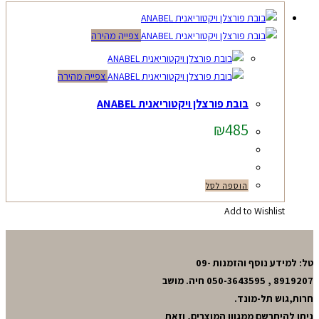
צפייה מהירה
צפייה מהירה
בובת פורצלן ויקטוריאנית ANABEL
₪
485
הוספה לסל
Add to Wishlist
טל: למידע נוסף והזמנות 09-
8919207 , 050-3643595 חיה. מושב
חרות,גוש תל-מונד.
ניתן להיתרשם ממגוון המוצרים, וזאת