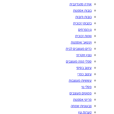
אוירה סקנדינבית
בובות אספנות
בובות ודובות
בקבוקי זכוכית
גן הפרחים
ואזות זכוכית
וינטאג' ואספנות
כדים מעוצבים לבית
נוצץ ויוקרתי
ספלי קפה מעוצבים
עיצוב בסיסי
עיצוב כפרי
עששיות מעוצבות
פסלי נוי
פמוטים מעוצבים
פריטי אספנות
צבעוניות שמחה
קערות עץ