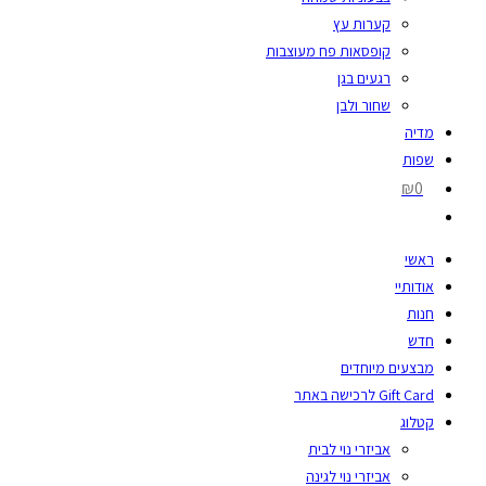
קערות עץ
קופסאות פח מעוצבות
רגעים בגן
שחור ולבן
מדיה
שפות
₪0
ראשי
אודותיי
חנות
חדש
מבצעים מיוחדים
Gift Card לרכישה באתר
קטלוג
אביזרי נוי לבית
אביזרי נוי לגינה