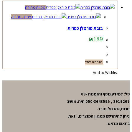
צפייה מהירה
צפייה מהירה
בובת פורצלן כפרית
₪
189
הוספה לסל
Add to Wishlist
טל: למידע נוסף והזמנות 09-
8919207 , 050-3643595 חיה. מושב
חרות,גוש תל-מונד.
ניתן להיתרשם ממגוון המוצרים, וזאת
בתאום מראש.