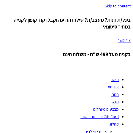
Skip to content
בעל/ת חנות? מעצב/ת? שילחו הודעה וקבלו קוד קופון לקנייה
במחיר סיטונאי
צור קשר
בקניה מעל 499 ש"ח - משלוח חינם
ראשי
אודותיי
חנות
חדש
מבצעים מיוחדים
Gift Card לרכישה באתר
קטלוג
אביזרי נוי לבית