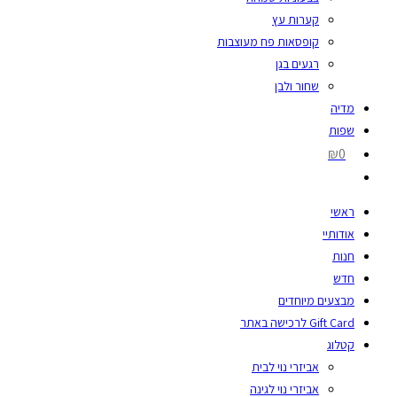
קערות עץ
קופסאות פח מעוצבות
רגעים בגן
שחור ולבן
מדיה
שפות
₪0
ראשי
אודותיי
חנות
חדש
מבצעים מיוחדים
Gift Card לרכישה באתר
קטלוג
אביזרי נוי לבית
אביזרי נוי לגינה