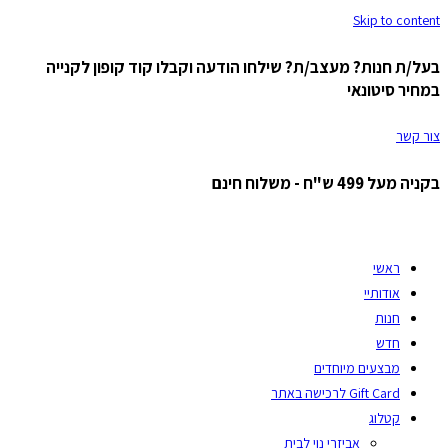
Skip to content
בעל/ת חנות? מעצב/ת? שילחו הודעה וקבלו קוד קופון לקנייה
במחיר סיטונאי
צור קשר
בקניה מעל 499 ש"ח - משלוח חינם
ראשי
אודותיי
חנות
חדש
מבצעים מיוחדים
Gift Card לרכישה באתר
קטלוג
אביזרי נוי לבית