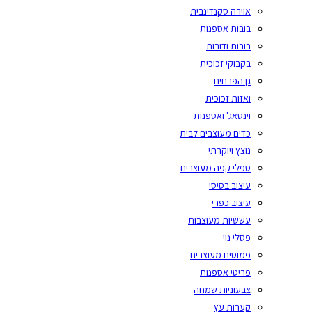
אוירה סקנדינבית
בובות אספנות
בובות ודובות
בקבוקי זכוכית
גן הפרחים
ואזות זכוכית
וינטאג' ואספנות
כדים מעוצבים לבית
נוצץ ויוקרתי
ספלי קפה מעוצבים
עיצוב בסיסי
עיצוב כפרי
עששיות מעוצבות
פסלי נוי
פמוטים מעוצבים
פריטי אספנות
צבעוניות שמחה
קערות עץ