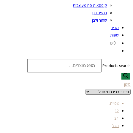
קופסאות פח מעוצבות
רגעים בגן
שחור ולבן
מדיה
שפות
₪0
Products search
סינון
צפייה:
12
24
הכל