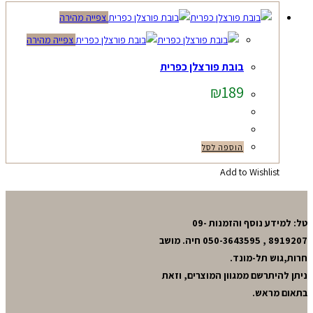
צפייה מהירה
צפייה מהירה
בובת פורצלן כפרית
₪
189
הוספה לסל
Add to Wishlist
טל: למידע נוסף והזמנות 09-
8919207 , 050-3643595 חיה. מושב
חרות,גוש תל-מונד.
ניתן להיתרשם ממגוון המוצרים, וזאת
בתאום מראש.