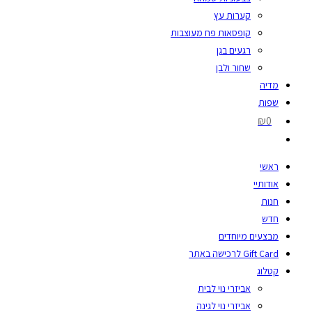
קערות עץ
קופסאות פח מעוצבות
רגעים בגן
שחור ולבן
מדיה
שפות
₪0
ראשי
אודותיי
חנות
חדש
מבצעים מיוחדים
Gift Card לרכישה באתר
קטלוג
אביזרי נוי לבית
אביזרי נוי לגינה