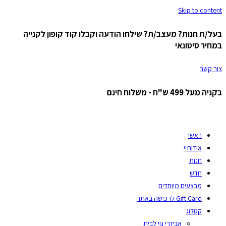
Skip to content
בעל/ת חנות? מעצב/ת? שילחו הודעה וקבלו קוד קופון לקנייה
במחיר סיטונאי
צור קשר
בקניה מעל 499 ש"ח - משלוח חינם
ראשי
אודותיי
חנות
חדש
מבצעים מיוחדים
Gift Card לרכישה באתר
קטלוג
אביזרי נוי לבית