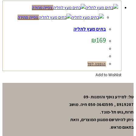
צפייה מהירה
צפייה מהירה
בתים מעץ לתליה
₪
169
הוספה לסל
Add to Wishlist
טל: למידע נוסף והזמנות 09-
8919207 , 050-3643595 חיה. מושב
חרות,גוש תל-מונד.
ניתן להיתרשם ממגוון המוצרים, וזאת
בתאום מראש.