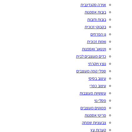
אוירה סקנדינבית
בובות אספנות
בובות ודובות
בקבוקי זכוכית
גן הפרחים
ואזות זכוכית
וינטאג' ואספנות
כדים מעוצבים לבית
נוצץ ויוקרתי
ספלי קפה מעוצבים
עיצוב בסיסי
עיצוב כפרי
עששיות מעוצבות
פסלי נוי
פמוטים מעוצבים
פריטי אספנות
צבעוניות שמחה
קערות עץ