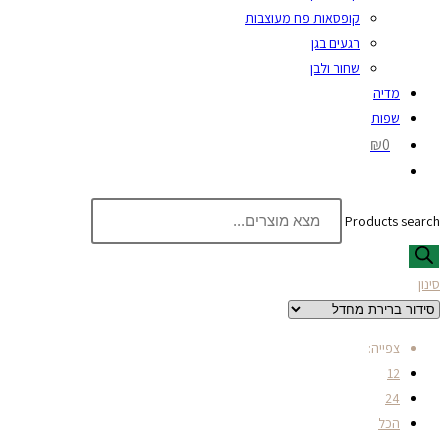
קופסאות פח מעוצבות
רגעים בגן
שחור ולבן
מדיה
שפות
₪0
Products search
סינון
צפייה:
12
24
הכל