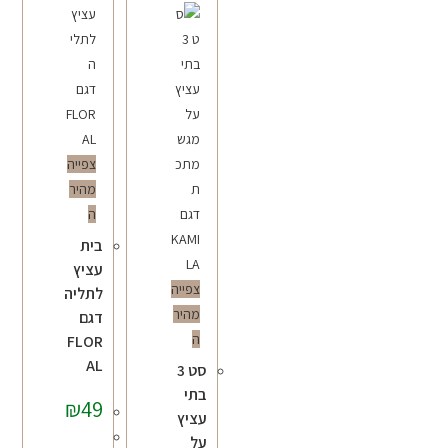
צפייה
מהיר
ה
בית
עציץ
צפייה
לתליה
מהיר
דגם
ה
FLOR
AL
סט 3
בתי
₪
49
עציץ
על