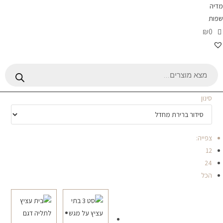
מדיה
שפות
₪0
Products
search
סינון
צפייה:
12
24
הכל