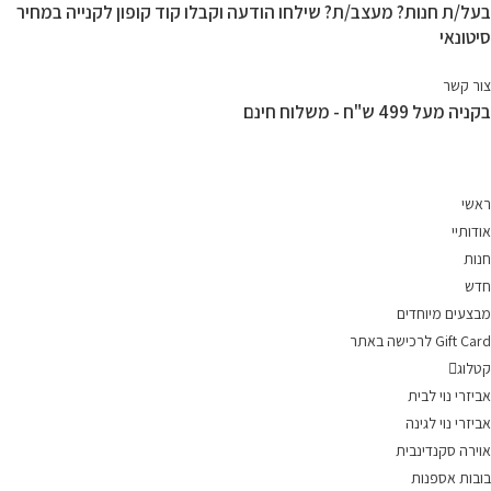
בעל/ת חנות? מעצב/ת? שילחו הודעה וקבלו קוד קופון לקנייה במחיר
Ski
סיטונאי
t
conten
צור קשר
בקניה מעל 499 ש"ח - משלוח חינם
ראשי
אודותיי
חנות
חדש
מבצעים מיוחדים
Gift Card לרכישה באתר
קטלוג
אביזרי נוי לבית
אביזרי נוי לגינה
אוירה סקנדינבית
בובות אספנות