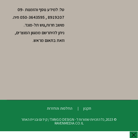
טל: למידע נוסף והזמנות 09-
8919207 , 050-3643595 חיה.
מושב חרות,גוש תל-מונד.
ניתן להיתרשם ממגוון המוצרים,
וזאת בתאום מראש.
תקנון
החלפות והחזרות
© 2023,כל הזכויות שמורות ל - TANGO DESIGN / קידום ובניית האתר
RAVENMEDIA.CO.IL