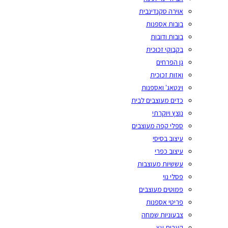
אוירה סקנדינבית
בובות אספנות
בובות ודובות
בקבוקי זכוכית
גן הפרחים
ואזות זכוכית
וינטאג' ואספנות
כדים מעוצבים לבית
נוצץ ויוקרתי
ספלי קפה מעוצבים
עיצוב בסיסי
עיצוב כפרי
עששיות מעוצבות
פסלי נוי
פמוטים מעוצבים
פריטי אספנות
צבעוניות שמחה
קערות עץ