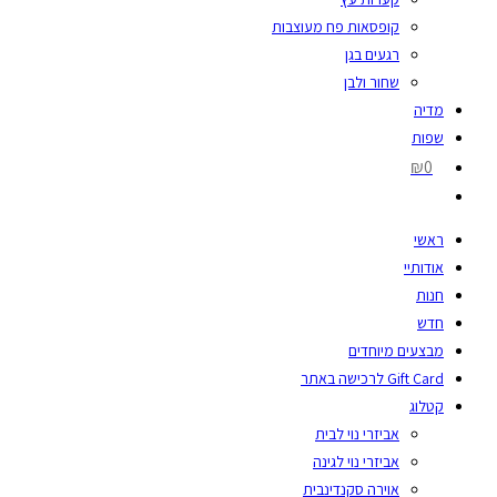
קופסאות פח מעוצבות
רגעים בגן
שחור ולבן
מדיה
שפות
₪0
ראשי
אודותיי
חנות
חדש
מבצעים מיוחדים
Gift Card לרכישה באתר
קטלוג
אביזרי נוי לבית
אביזרי נוי לגינה
אוירה סקנדינבית