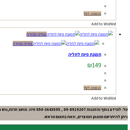
הוספה לסל
Add to Wishlist
צפייה מהירה
צפייה מהירה
תמונת פיות לתליה
₪
149
הוספה לסל
Add to Wishlist
טל: למידע נוסף והזמנות 09-8919207 , 050-3643595 חיה. מושב חרות,גוש תל-מונד.
ניתן להיתרשם ממגוון המוצרים, וזאת בתאום מראש.