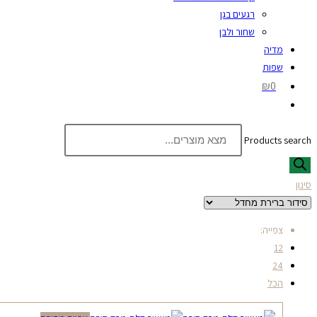
רגעים בגן
שחור ולבן
מדיה
שפות
₪0
Products search
סינון
צפייה:
12
24
הכל