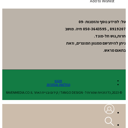
Add to Wishlist
טל: למידע נוסף והזמנות 09-
8919207 , 050-3643595 חיה. מושב
חרות,גוש תל-מונד.
ניתן להיתרשם ממגוון המוצרים, וזאת
בתאום מראש.
תקנון
החלפות והחזרות
© 2023,כל הזכויות שמורות ל - TANGO DESIGN / קידום ובניית האתר RAVENMEDIA.CO.IL