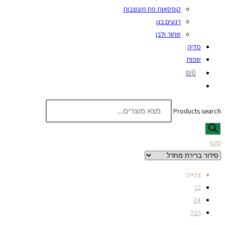
קופסאות פח מעוצבות
רגעים בגן
שחור ולבן
מדיה
שפות
₪0
Products search
סינון
צפייה:
12
24
הכל