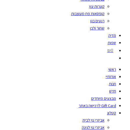
קערות עץ
קופסאות פח מעוצבות
רגעים בגן
שחור ולבן
מדיה
שפות
₪0
ראשי
אודותיי
חנות
חדש
מבצעים מיוחדים
Gift Card לרכישה באתר
קטלוג
אביזרי נוי לבית
אביזרי נוי לגינה