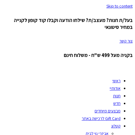
Skip to content
בעל/ת חנות? מעצב/ת? שילחו הודעה וקבלו קוד קופון לקנייה
במחיר סיטונאי
צור קשר
בקניה מעל 499 ש"ח - משלוח חינם
ראשי
אודותיי
חנות
חדש
מבצעים מיוחדים
Gift Card לרכישה באתר
קטלוג
אביזרי נוי לבית