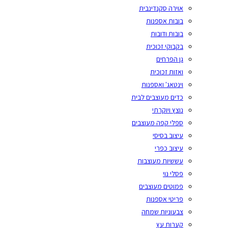
אוירה סקנדינבית
בובות אספנות
בובות ודובות
בקבוקי זכוכית
גן הפרחים
ואזות זכוכית
וינטאג' ואספנות
כדים מעוצבים לבית
נוצץ ויוקרתי
ספלי קפה מעוצבים
עיצוב בסיסי
עיצוב כפרי
עששיות מעוצבות
פסלי נוי
פמוטים מעוצבים
פריטי אספנות
צבעוניות שמחה
קערות עץ