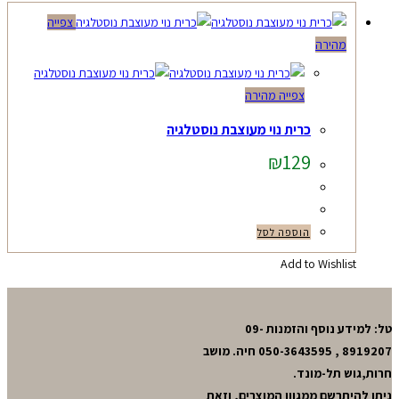
צפייה
מהירה
צפייה מהירה
כרית נוי מעוצבת נוסטלגיה
₪
129
הוספה לסל
Add to Wishlist
טל: למידע נוסף והזמנות 09-
8919207 , 050-3643595 חיה. מושב
חרות,גוש תל-מונד.
ניתן להיתרשם ממגוון המוצרים, וזאת