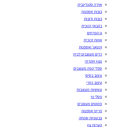
אוירה סקנדינבית
בובות אספנות
בובות ודובות
בקבוקי זכוכית
גן הפרחים
ואזות זכוכית
וינטאג' ואספנות
כדים מעוצבים לבית
נוצץ ויוקרתי
ספלי קפה מעוצבים
עיצוב בסיסי
עיצוב כפרי
עששיות מעוצבות
פסלי נוי
פמוטים מעוצבים
פריטי אספנות
צבעוניות שמחה
קערות עץ