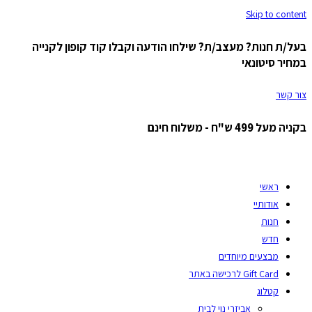
Skip to content
בעל/ת חנות? מעצב/ת? שילחו הודעה וקבלו קוד קופון לקנייה
במחיר סיטונאי
צור קשר
בקניה מעל 499 ש"ח - משלוח חינם
ראשי
אודותיי
חנות
חדש
מבצעים מיוחדים
Gift Card לרכישה באתר
קטלוג
אביזרי נוי לבית