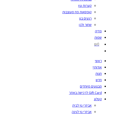
קערות עץ
קופסאות פח מעוצבות
רגעים בגן
שחור ולבן
מדיה
שפות
₪0
ראשי
אודותיי
חנות
חדש
מבצעים מיוחדים
Gift Card לרכישה באתר
קטלוג
אביזרי נוי לבית
אביזרי נוי לגינה