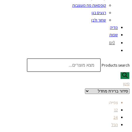
קופסאות פח מעוצבות
רגעים בגן
שחור ולבן
מדיה
שפות
₪0
Products search
סינון
צפייה:
12
24
הכל