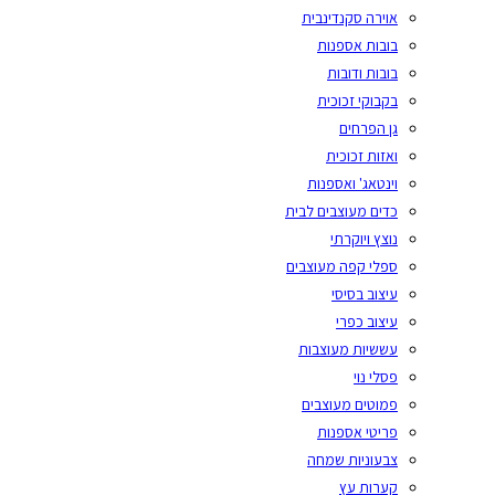
אוירה סקנדינבית
בובות אספנות
בובות ודובות
בקבוקי זכוכית
גן הפרחים
ואזות זכוכית
וינטאג' ואספנות
כדים מעוצבים לבית
נוצץ ויוקרתי
ספלי קפה מעוצבים
עיצוב בסיסי
עיצוב כפרי
עששיות מעוצבות
פסלי נוי
פמוטים מעוצבים
פריטי אספנות
צבעוניות שמחה
קערות עץ