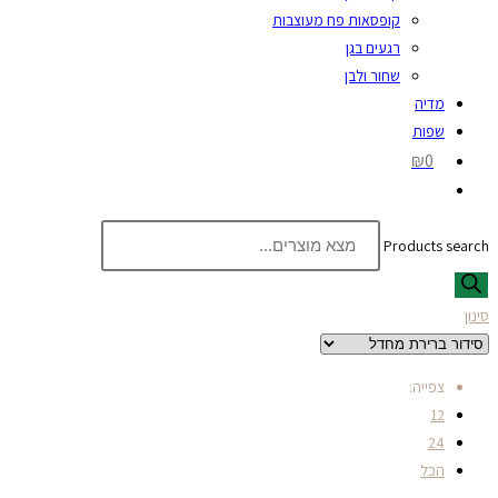
קופסאות פח מעוצבות
רגעים בגן
שחור ולבן
מדיה
שפות
₪0
Products search
סינון
צפייה:
12
24
הכל