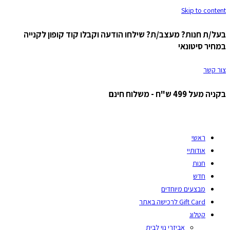
Skip to content
בעל/ת חנות? מעצב/ת? שילחו הודעה וקבלו קוד קופון לקנייה
במחיר סיטונאי
צור קשר
בקניה מעל 499 ש"ח - משלוח חינם
ראשי
אודותיי
חנות
חדש
מבצעים מיוחדים
Gift Card לרכישה באתר
קטלוג
אביזרי נוי לבית