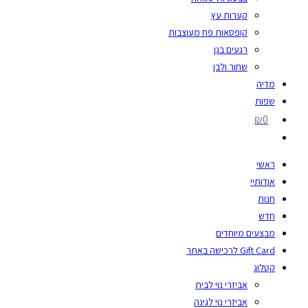
קערות עץ
קופסאות פח מעוצבות
רגעים בגן
שחור ולבן
מדיה
שפות
₪0
ראשי
אודותיי
חנות
חדש
מבצעים מיוחדים
Gift Card לרכישה באתר
קטלוג
אביזרי נוי לבית
אביזרי נוי לגינה