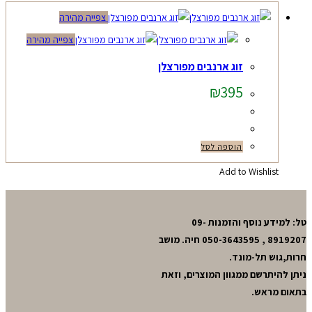
צפייה מהירה
צפייה מהירה
זוג ארנבים מפורצלן
₪
395
הוספה לסל
Add to Wishlist
טל: למידע נוסף והזמנות 09-
8919207 , 050-3643595 חיה. מושב
חרות,גוש תל-מונד.
ניתן להיתרשם ממגוון המוצרים, וזאת
בתאום מראש.