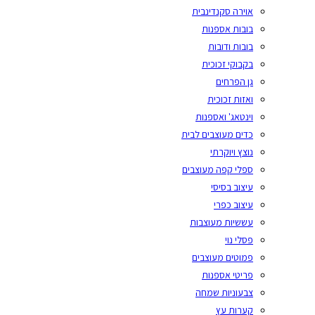
אוירה סקנדינבית
בובות אספנות
בובות ודובות
בקבוקי זכוכית
גן הפרחים
ואזות זכוכית
וינטאג' ואספנות
כדים מעוצבים לבית
נוצץ ויוקרתי
ספלי קפה מעוצבים
עיצוב בסיסי
עיצוב כפרי
עששיות מעוצבות
פסלי נוי
פמוטים מעוצבים
פריטי אספנות
צבעוניות שמחה
קערות עץ