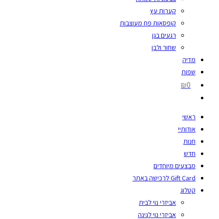
קערות עץ
קופסאות פח מעוצבות
רגעים בגן
שחור ולבן
מדיה
שפות
₪0
ראשי
אודותיי
חנות
חדש
מבצעים מיוחדים
Gift Card לרכישה באתר
קטלוג
אביזרי נוי לבית
אביזרי נוי לגינה