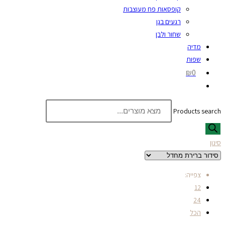
קופסאות פח מעוצבות
רגעים בגן
שחור ולבן
מדיה
שפות
₪0
Products search
סינון
צפייה:
12
24
הכל