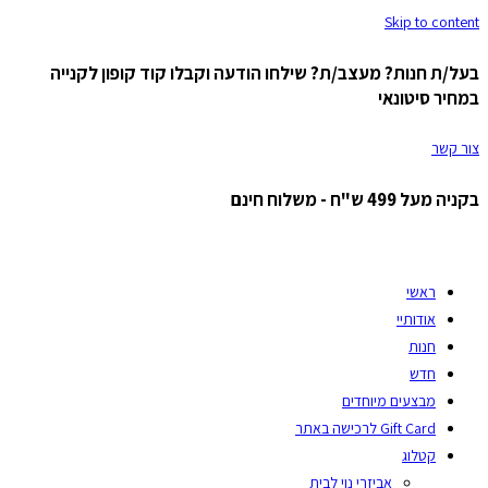
Skip to content
בעל/ת חנות? מעצב/ת? שילחו הודעה וקבלו קוד קופון לקנייה
במחיר סיטונאי
צור קשר
בקניה מעל 499 ש"ח - משלוח חינם
ראשי
אודותיי
חנות
חדש
מבצעים מיוחדים
Gift Card לרכישה באתר
קטלוג
אביזרי נוי לבית