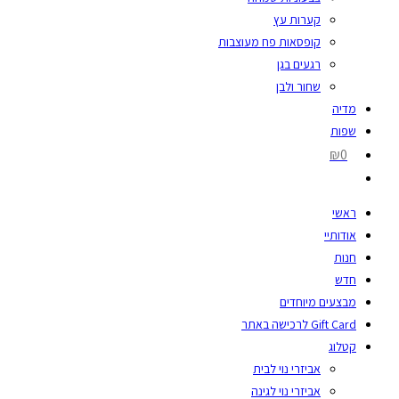
קערות עץ
קופסאות פח מעוצבות
רגעים בגן
שחור ולבן
מדיה
שפות
₪0
ראשי
אודותיי
חנות
חדש
מבצעים מיוחדים
Gift Card לרכישה באתר
קטלוג
אביזרי נוי לבית
אביזרי נוי לגינה