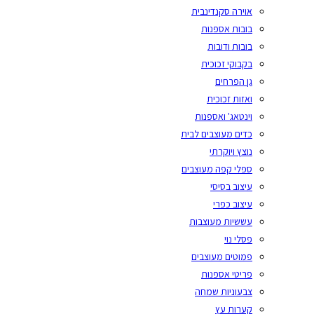
אוירה סקנדינבית
בובות אספנות
בובות ודובות
בקבוקי זכוכית
גן הפרחים
ואזות זכוכית
וינטאג' ואספנות
כדים מעוצבים לבית
נוצץ ויוקרתי
ספלי קפה מעוצבים
עיצוב בסיסי
עיצוב כפרי
עששיות מעוצבות
פסלי נוי
פמוטים מעוצבים
פריטי אספנות
צבעוניות שמחה
קערות עץ