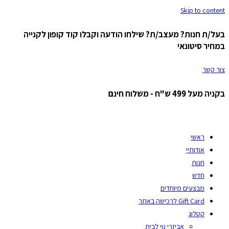
Skip to content
בעל/ת חנות? מעצב/ת? שילחו הודעה וקבלו קוד קופון לקנייה
במחיר סיטונאי
צור קשר
בקניה מעל 499 ש"ח - משלוח חינם
ראשי
אודותיי
חנות
חדש
מבצעים מיוחדים
Gift Card לרכישה באתר
קטלוג
אביזרי נוי לבית