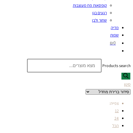
קופסאות פח מעוצבות
רגעים בגן
שחור ולבן
מדיה
שפות
₪0
Products search
סינון
צפייה:
12
24
הכל