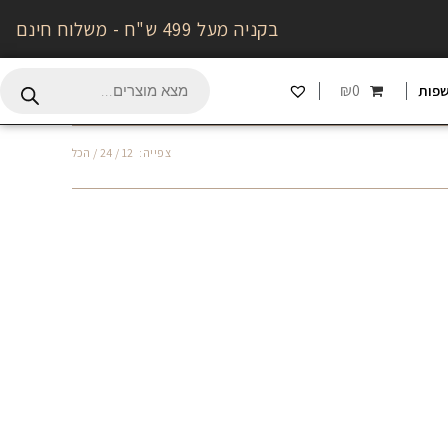
בקניה מעל 499 ש"ח - משלוח חינם
₪0
פות
צפייה:
12
24
הכל