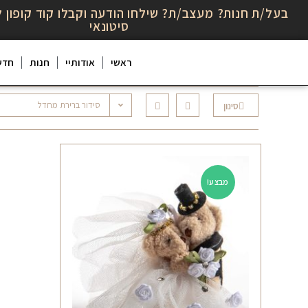
בעל/ת חנות? מעצב/ת? שילחו הודעה וקבלו קוד קופון ל
סיטונאי
ראשי
אודותיי
חנות
חדש
סידור ברירת מחדל
סינון
מבצע!