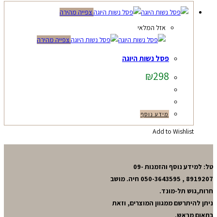
צפייה מהירה
אזל המלאי
צפייה מהירה
פסל נשות היוגה
₪
298
מידע נוסף
Add to Wishlist
טל: למידע נוסף והזמנות 09-
8919207 , 050-3643595 חיה. מושב
חרות,גוש תל-מונד.
ניתן להיתרשם ממגוון המוצרים, וזאת
בתאום מראש.