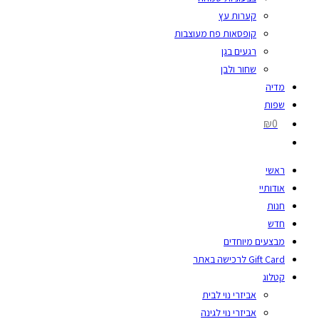
קערות עץ
קופסאות פח מעוצבות
רגעים בגן
שחור ולבן
מדיה
שפות
₪0
ראשי
אודותיי
חנות
חדש
מבצעים מיוחדים
Gift Card לרכישה באתר
קטלוג
אביזרי נוי לבית
אביזרי נוי לגינה