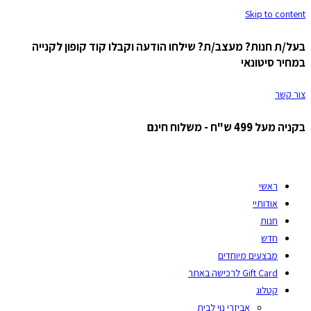
Skip to content
בעל/ת חנות? מעצב/ת? שילחו הודעה וקבלו קוד קופון לקנייה
במחיר סיטונאי
צור קשר
בקניה מעל 499 ש"ח - משלוח חינם
ראשי
אודותיי
חנות
חדש
מבצעים מיוחדים
Gift Card לרכישה באתר
קטלוג
אביזרי נוי לבית