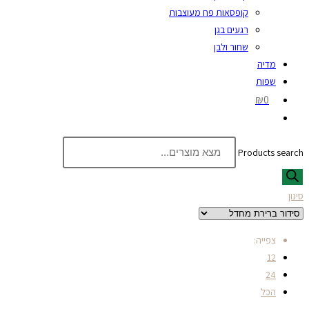
קופסאות פח מעוצבות
רגעים בגן
שחור ולבן
מדיה
שפות
₪0
Products search
סינון
צפייה:
12
24
הכל