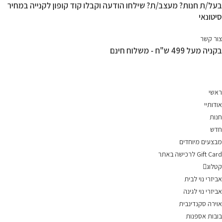
בעל/ת חנות? מעצב/ת? שילחו הודעה וקבלו קוד קופון לקנייה במחיר
Ski
סיטונאי
t
conten
צור קשר
בקניה מעל 499 ש"ח - משלוח חינם
ראשי
אודותיי
חנות
חדש
מבצעים מיוחדים
Gift Card לרכישה באתר
קטלוג
אביזרי נוי לבית
אביזרי נוי לגינה
אוירה סקנדינבית
בובות אספנות