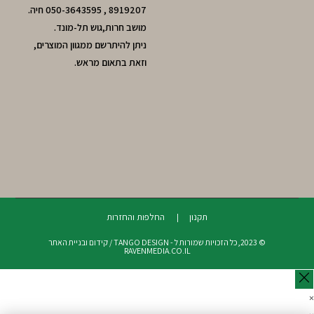
8919207 , 050-3643595 חיה.
מושב חרות,גוש תל-מונד.
ניתן להיתרשם ממגוון המוצרים,
וזאת בתאום מראש.
תקנון
החלפות והחזרות
© 2023,כל הזכויות שמורות ל - TANGO DESIGN / קידום ובניית האתר
RAVENMEDIA.CO.IL
×