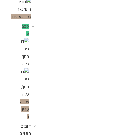
צפייה מהירה
מבצ
ע!
צפייה
מהיר
ה
דובים
חתן/כ