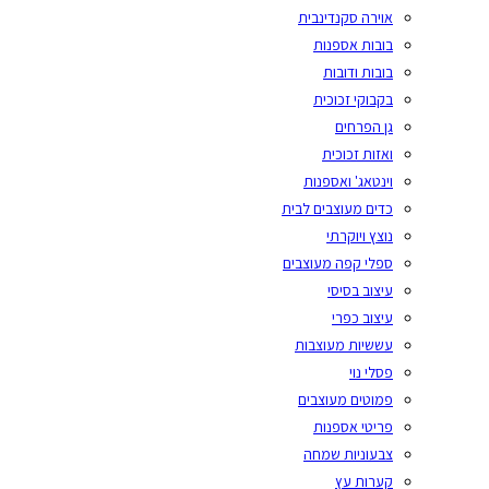
אוירה סקנדינבית
בובות אספנות
בובות ודובות
בקבוקי זכוכית
גן הפרחים
ואזות זכוכית
וינטאג' ואספנות
כדים מעוצבים לבית
נוצץ ויוקרתי
ספלי קפה מעוצבים
עיצוב בסיסי
עיצוב כפרי
עששיות מעוצבות
פסלי נוי
פמוטים מעוצבים
פריטי אספנות
צבעוניות שמחה
קערות עץ