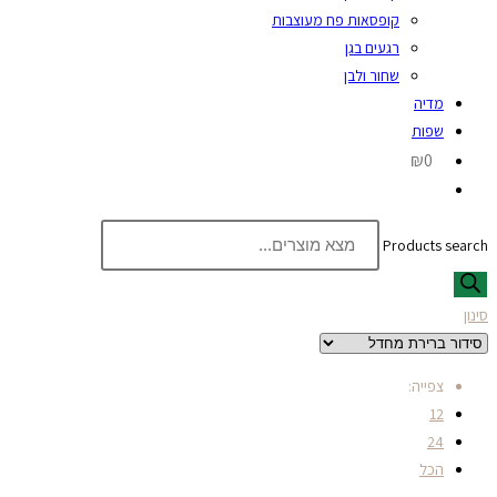
קופסאות פח מעוצבות
רגעים בגן
שחור ולבן
מדיה
שפות
₪0
Products search
סינון
צפייה:
12
24
הכל