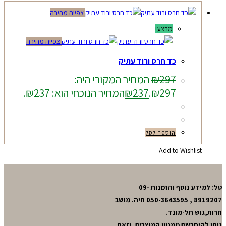
צפייה מהירה
מבצע!
צפייה מהירה
כד חרס ורוד עתיק
297
₪
המחיר המקורי היה:
₪297.
237
₪
המחיר הנוכחי הוא: ₪237.
הוספה לסל
Add to Wishlist
טל: למידע נוסף והזמנות 09-
8919207 , 050-3643595 חיה. מושב
חרות,גוש תל-מונד.
ניתן להיתרשם ממגוון המוצרים, וזאת