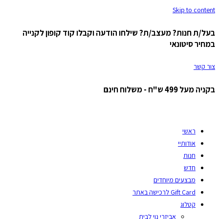
Skip to content
בעל/ת חנות? מעצב/ת? שילחו הודעה וקבלו קוד קופון לקנייה
במחיר סיטונאי
צור קשר
בקניה מעל 499 ש"ח - משלוח חינם
ראשי
אודותיי
חנות
חדש
מבצעים מיוחדים
Gift Card לרכישה באתר
קטלוג
אביזרי נוי לבית