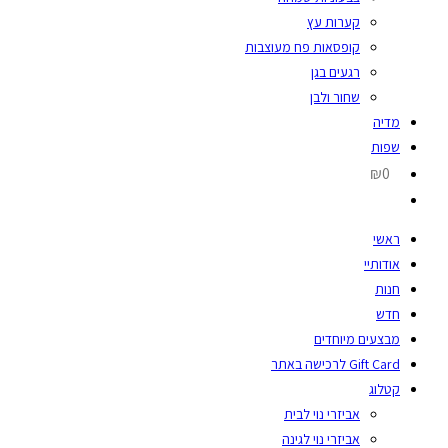
קערות עץ
קופסאות פח מעוצבות
רגעים בגן
שחור ולבן
מדיה
שפות
₪0
ראשי
אודותיי
חנות
חדש
מבצעים מיוחדים
Gift Card לרכישה באתר
קטלוג
אביזרי נוי לבית
אביזרי נוי לגינה