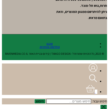
חרות,גוש תל-מונד.
ניתן להיתרשם ממגוון המוצרים, וזאת
בתאום מראש.
תקנון
החלפות והחזרות
© 2023,כל הזכויות שמורות ל - TANGO DESIGN / קידום ובניית האתר RAVENMEDIA.CO.IL
0
חיפוש עבור:
חיפוש