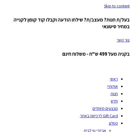
Skip to content
בעל/ת חנות? מעצב/ת? שילחו הודעה וקבלו קוד קופון לקנייה
במחיר סיטונאי
צור קשר
בקניה מעל 499 ש"ח - משלוח חינם
ראשי
אודותיי
חנות
חדש
מבצעים מיוחדים
Gift Card לרכישה באתר
קטלוג
אביזרי נוי לבית