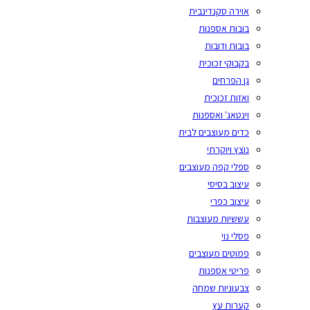
אוירה סקנדינבית
בובות אספנות
בובות ודובות
בקבוקי זכוכית
גן הפרחים
ואזות זכוכית
וינטאג' ואספנות
כדים מעוצבים לבית
נוצץ ויוקרתי
ספלי קפה מעוצבים
עיצוב בסיסי
עיצוב כפרי
עששיות מעוצבות
פסלי נוי
פמוטים מעוצבים
פריטי אספנות
צבעוניות שמחה
קערות עץ