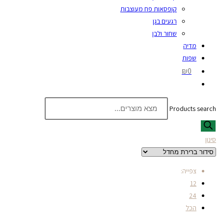
קופסאות פח מעוצבות
רגעים בגן
שחור ולבן
מדיה
שפות
₪0
Products search
סינון
צפייה:
12
24
הכל