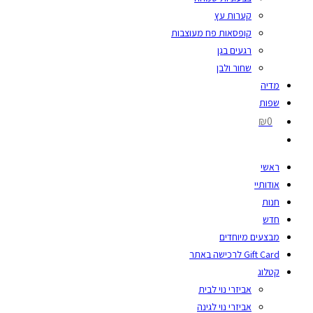
קערות עץ
קופסאות פח מעוצבות
רגעים בגן
שחור ולבן
מדיה
שפות
₪0
ראשי
אודותיי
חנות
חדש
מבצעים מיוחדים
Gift Card לרכישה באתר
קטלוג
אביזרי נוי לבית
אביזרי נוי לגינה