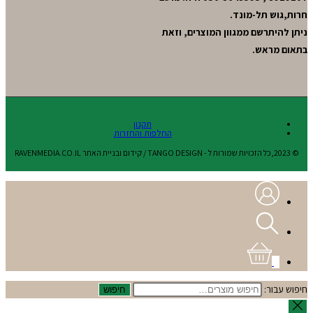
חרות,גוש תל-מונד.
ניתן להיתרשם ממגוון המוצרים, וזאת
בתאום מראש.
תקנון
החלפות והחזרות
© 2023,כל הזכויות שמורות ל - TANGO DESIGN / קידום ובניית האתר RAVENMEDIA.CO.IL
0
חיפוש עבור:
חיפוש