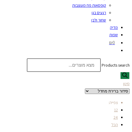
קופסאות פח מעוצבות
רגעים בגן
שחור ולבן
מדיה
שפות
₪0
Products search
סינון
צפייה:
12
24
הכל