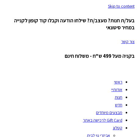
Skip to content
בעל/ת חנות? מעצב/ת? שילחו הודעה וקבלו קוד קופון לקנייה
במחיר סיטונאי
צור קשר
בקניה מעל 499 ש"ח - משלוח חינם
ראשי
אודותיי
חנות
חדש
מבצעים מיוחדים
Gift Card לרכישה באתר
קטלוג
אביזרי נוי לבית