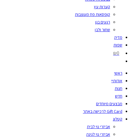
קערות עץ
קופסאות פח מעוצבות
רגעים בגן
שחור ולבן
מדיה
שפות
₪0
ראשי
אודותיי
חנות
חדש
מבצעים מיוחדים
Gift Card לרכישה באתר
קטלוג
אביזרי נוי לבית
אביזרי נוי לגינה