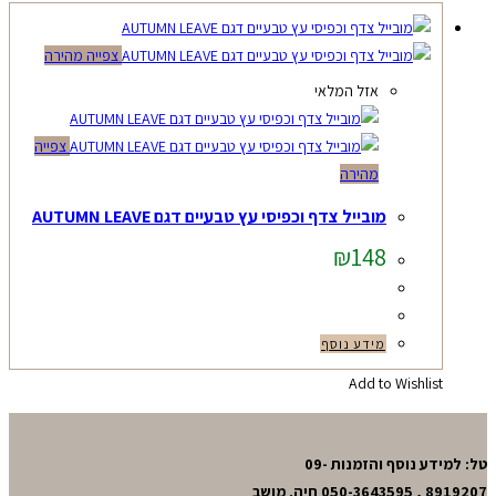
צפייה מהירה
אזל המלאי
צפייה
מהירה
מובייל צדף וכפיסי עץ טבעיים דגם AUTUMN LEAVE
₪
148
מידע נוסף
Add to Wishlist
טל: למידע נוסף והזמנות 09-
8919207 , 050-3643595 חיה. מושב