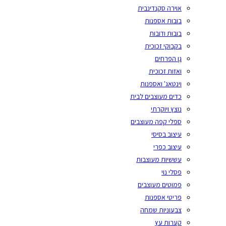
אוירה סקנדינבית
בובות אספנות
בובות ודובות
בקבוקי זכוכית
גן הפרחים
ואזות זכוכית
וינטאג' ואספנות
כדים מעוצבים לבית
נוצץ ויוקרתי
ספלי קפה מעוצבים
עיצוב בסיסי
עיצוב כפרי
עששיות מעוצבות
פסלי נוי
פמוטים מעוצבים
פריטי אספנות
צבעוניות שמחה
קערות עץ