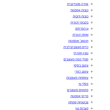
אוירה סקנדינבית
בובות אספנות
בובות ודובות
בקבוקי זכוכית
גן הפרחים
ואזות זכוכית
וינטאג' ואספנות
כדים מעוצבים לבית
נוצץ ויוקרתי
ספלי קפה מעוצבים
עיצוב בסיסי
עיצוב כפרי
עששיות מעוצבות
פסלי נוי
פמוטים מעוצבים
פריטי אספנות
צבעוניות שמחה
קערות עץ