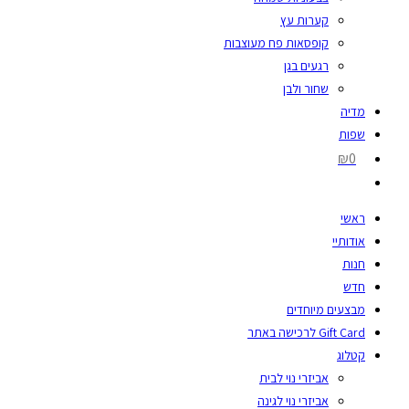
קערות עץ
קופסאות פח מעוצבות
רגעים בגן
שחור ולבן
מדיה
שפות
₪0
ראשי
אודותיי
חנות
חדש
מבצעים מיוחדים
Gift Card לרכישה באתר
קטלוג
אביזרי נוי לבית
אביזרי נוי לגינה