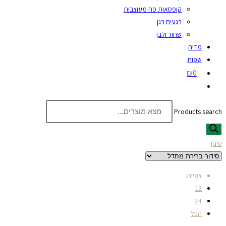
קופסאות פח מעוצבות
רגעים בגן
שחור ולבן
מדיה
שפות
₪0
Products search
סינון
צפייה:
12
24
הכל