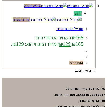
צפייה מהירה
מבצע!
צפייה מהירה
מובייל דג מזכוכית
165
₪
המחיר המקורי היה:
₪165.
129
₪
המחיר הנוכחי הוא: ₪129.
הוספה לסל
Add to Wishlist
טל: למידע נוסף והזמנות 09-
8919207 , 050-3643595 חיה. מושב
חרות,גוש תל-מונד.
ניתן להיתרשם ממגוון המוצרים, וזאת