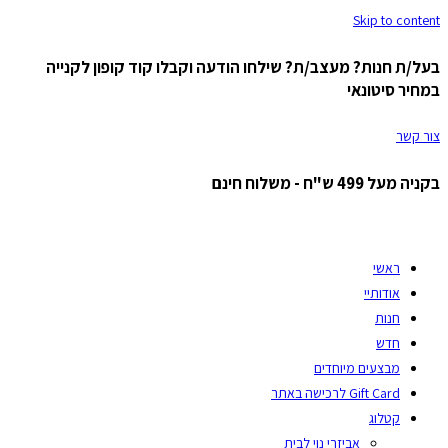
Skip to content
בעל/ת חנות? מעצב/ת? שילחו הודעה וקבלו קוד קופון לקנייה
במחיר סיטונאי
צור קשר
בקניה מעל 499 ש"ח - משלוח חינם
ראשי
אודותיי
חנות
חדש
מבצעים מיוחדים
Gift Card לרכישה באתר
קטלוג
אביזרי נוי לבית