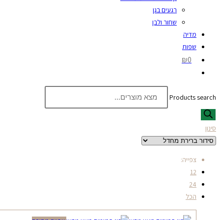
רגעים בגן
שחור ולבן
מדיה
שפות
₪0
Products search
סינון
צפייה:
12
24
הכל