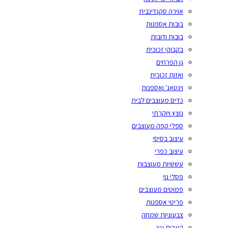
אוירה סקנדינבית
בובות אספנות
בובות ודובות
בקבוקי זכוכית
גן הפרחים
ואזות זכוכית
וינטאג' ואספנות
כדים מעוצבים לבית
נוצץ ויוקרתי
ספלי קפה מעוצבים
עיצוב בסיסי
עיצוב כפרי
עששיות מעוצבות
פסלי נוי
פמוטים מעוצבים
פריטי אספנות
צבעוניות שמחה
קערות עץ