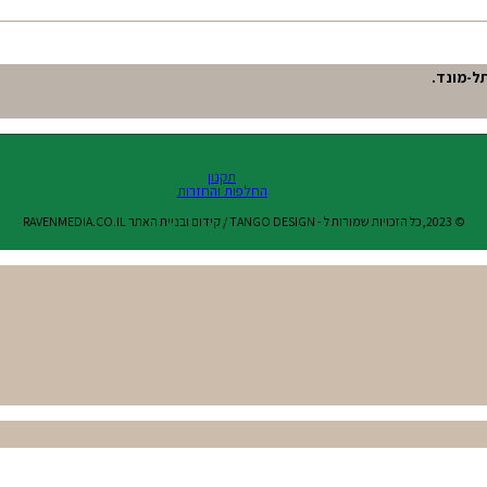
תקנון
החלפות והחזרות
© 2023,כל הזכויות שמורות ל - TANGO DESIGN / קידום ובניית האתר RAVENMEDIA.CO.IL