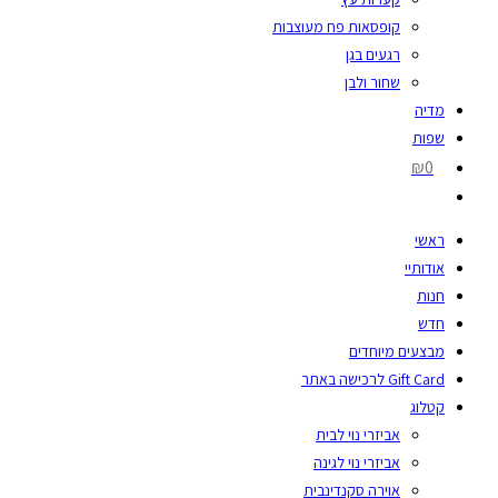
קופסאות פח מעוצבות
רגעים בגן
שחור ולבן
מדיה
שפות
₪0
ראשי
אודותיי
חנות
חדש
מבצעים מיוחדים
Gift Card לרכישה באתר
קטלוג
אביזרי נוי לבית
אביזרי נוי לגינה
אוירה סקנדינבית