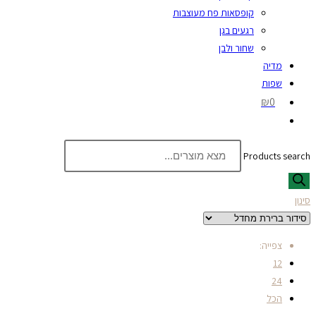
קופסאות פח מעוצבות
רגעים בגן
שחור ולבן
מדיה
שפות
₪0
Products search
סינון
צפייה:
12
24
הכל