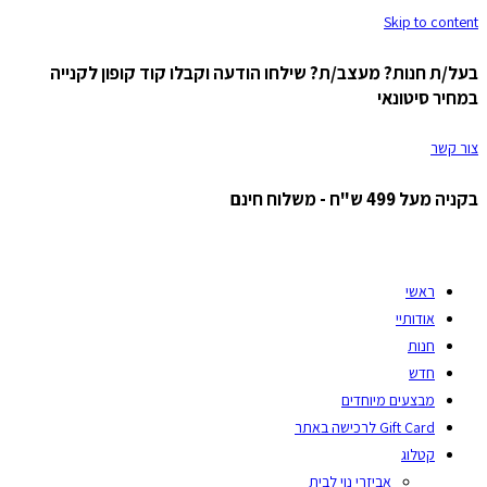
Skip to content
בעל/ת חנות? מעצב/ת? שילחו הודעה וקבלו קוד קופון לקנייה
במחיר סיטונאי
צור קשר
בקניה מעל 499 ש"ח - משלוח חינם
ראשי
אודותיי
חנות
חדש
מבצעים מיוחדים
Gift Card לרכישה באתר
קטלוג
אביזרי נוי לבית