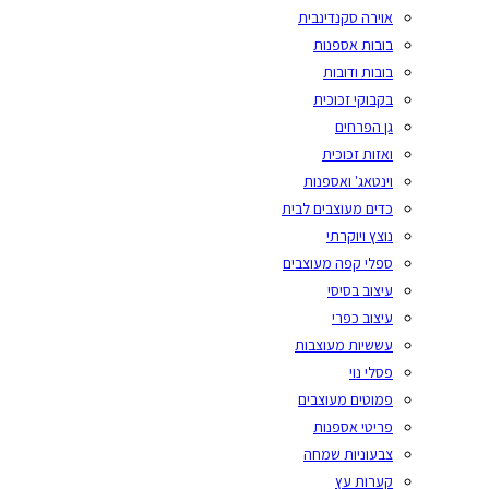
אוירה סקנדינבית
בובות אספנות
בובות ודובות
בקבוקי זכוכית
גן הפרחים
ואזות זכוכית
וינטאג' ואספנות
כדים מעוצבים לבית
נוצץ ויוקרתי
ספלי קפה מעוצבים
עיצוב בסיסי
עיצוב כפרי
עששיות מעוצבות
פסלי נוי
פמוטים מעוצבים
פריטי אספנות
צבעוניות שמחה
קערות עץ