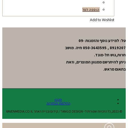
הוספה לסל
Add to Wishlist
טל: למידע נוסף והזמנות 09-
8919207 , 050-3643595 חיה. מושב
חרות,גוש תל-מונד.
ניתן להיתרשם ממגוון המוצרים, וזאת
בתאום מראש.
תקנון
החלפות והחזרות
© 2023,כל הזכויות שמורות ל - TANGO DESIGN / קידום ובניית האתר RAVENMEDIA.CO.IL