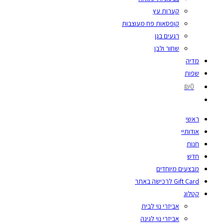
קערות עץ
קופסאות פח מעוצבות
רגעים בגן
שחור ולבן
מדיה
שפות
₪0
ראשי
אודותיי
חנות
חדש
מבצעים מיוחדים
Gift Card לרכישה באתר
קטלוג
אביזרי נוי לבית
אביזרי נוי לגינה