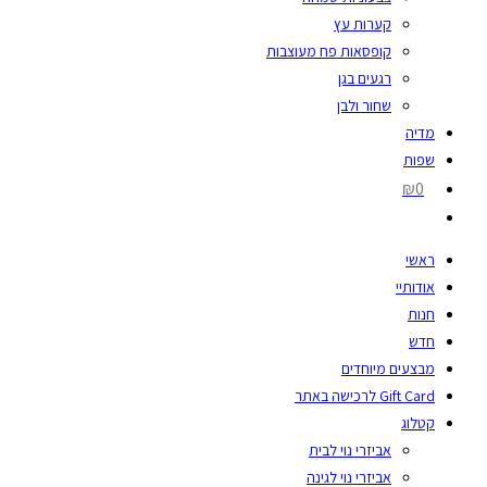
קערות עץ
קופסאות פח מעוצבות
רגעים בגן
שחור ולבן
מדיה
שפות
₪0
ראשי
אודותיי
חנות
חדש
מבצעים מיוחדים
Gift Card לרכישה באתר
קטלוג
אביזרי נוי לבית
אביזרי נוי לגינה