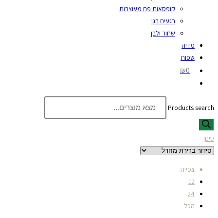
קופסאות פח מעוצבות
רגעים בגן
שחור ולבן
מדיה
שפות
₪0
Products search
סינון
צפייה:
12
24
הכל