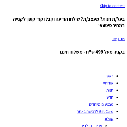
Skip to content
בעל/ת חנות? מעצב/ת? שילחו הודעה וקבלו קוד קופון לקנייה
במחיר סיטונאי
צור קשר
בקניה מעל 499 ש"ח - משלוח חינם
ראשי
אודותיי
חנות
חדש
מבצעים מיוחדים
Gift Card לרכישה באתר
קטלוג
אביזרי נוי לבית