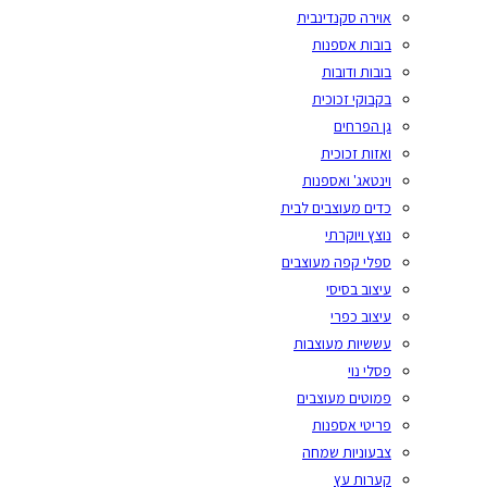
אוירה סקנדינבית
בובות אספנות
בובות ודובות
בקבוקי זכוכית
גן הפרחים
ואזות זכוכית
וינטאג' ואספנות
כדים מעוצבים לבית
נוצץ ויוקרתי
ספלי קפה מעוצבים
עיצוב בסיסי
עיצוב כפרי
עששיות מעוצבות
פסלי נוי
פמוטים מעוצבים
פריטי אספנות
צבעוניות שמחה
קערות עץ