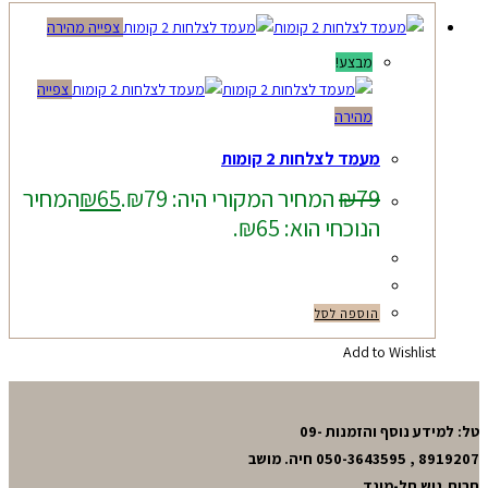
צפייה מהירה
מבצע!
צפייה
מהירה
מעמד לצלחות 2 קומות
79
₪
המחיר המקורי היה: ₪79.
65
₪
המחיר
הנוכחי הוא: ₪65.
הוספה לסל
Add to Wishlist
טל: למידע נוסף והזמנות 09-
8919207 , 050-3643595 חיה. מושב
חרות,גוש תל-מונד.