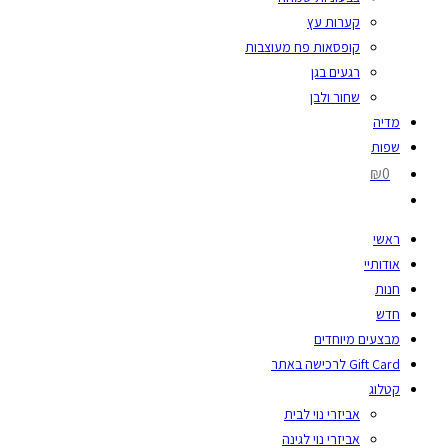
קערות עץ
קופסאות פח מעוצבות
רגעים בגן
שחור ולבן
מדיה
שפות
₪0
ראשי
אודותיי
חנות
חדש
מבצעים מיוחדים
Gift Card לרכישה באתר
קטלוג
אביזרי נוי לבית
אביזרי נוי לגינה