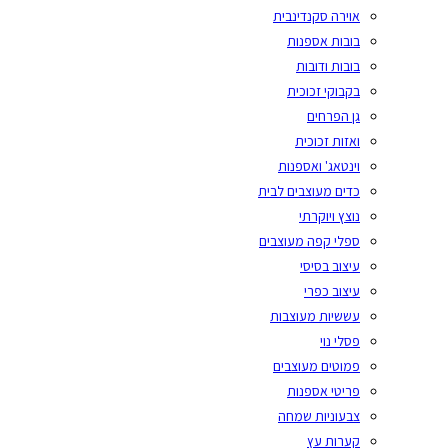
אוירה סקנדינבית
בובות אספנות
בובות ודובות
בקבוקי זכוכית
גן הפרחים
ואזות זכוכית
וינטאג' ואספנות
כדים מעוצבים לבית
נוצץ ויוקרתי
ספלי קפה מעוצבים
עיצוב בסיסי
עיצוב כפרי
עששיות מעוצבות
פסלי נוי
פמוטים מעוצבים
פריטי אספנות
צבעוניות שמחה
קערות עץ