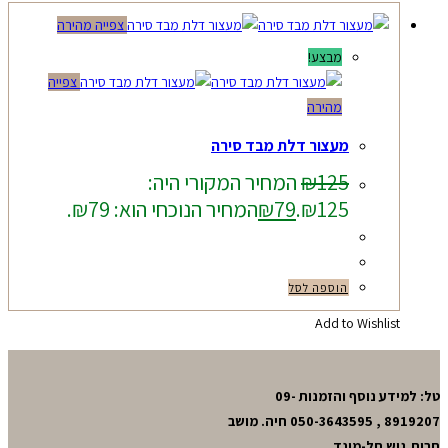
צפייה מהירה
מבצע!
צפייה
מהירה
מעצור דלת מבד סירה
125
₪
המחיר המקורי היה:
₪125.
79
₪
המחיר הנוכחי הוא: ₪79.
הוספה לסל
Add to Wishlist
טל: למידע נוסף והזמנות 09-
8919207 , 050-3643595 חיה. מושב
חרות,גוש תל-מונד.