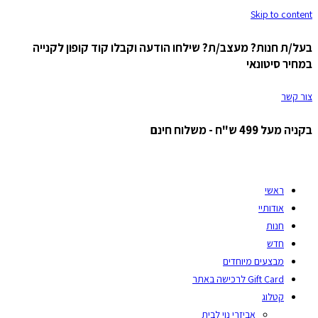
Skip to content
בעל/ת חנות? מעצב/ת? שילחו הודעה וקבלו קוד קופון לקנייה
במחיר סיטונאי
צור קשר
בקניה מעל 499 ש"ח - משלוח חינם
ראשי
אודותיי
חנות
חדש
מבצעים מיוחדים
Gift Card לרכישה באתר
קטלוג
אביזרי נוי לבית