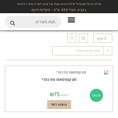
בעל/ת חנות? מעצב/ת? שילחו הודעה וקבלו קוד קופון לקנייה במחיר סיטונאי
בקניה מעל 499 ש"ח - משלוח חינם
Gift Card לרכישה באתר
סינון
סידור ברירת מחדל
סט קופסאות פח כפרי
₪
75
₪
113
מבצע!
הוספה לסל