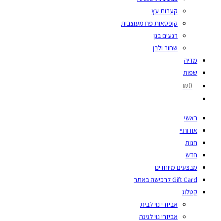
קערות עץ
קופסאות פח מעוצבות
רגעים בגן
שחור ולבן
מדיה
שפות
₪0
ראשי
אודותיי
חנות
חדש
מבצעים מיוחדים
Gift Card לרכישה באתר
קטלוג
אביזרי נוי לבית
אביזרי נוי לגינה