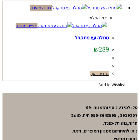
צפייה מהירה
אזל המלאי
צפייה מהירה
מתלה עץ מתקפל
₪
289
מידע נוסף
Add to Wishlist
טל: למידע נוסף והזמנות 09-
8919207 , 050-3643595 חיה. מושב
חרות,גוש תל-מונד.
ניתן להיתרשם ממגוון המוצרים, וזאת
בתאום מראש.