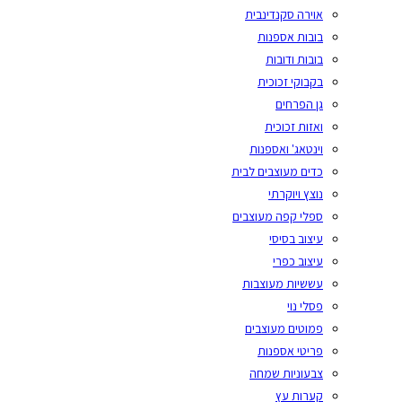
אוירה סקנדינבית
בובות אספנות
בובות ודובות
בקבוקי זכוכית
גן הפרחים
ואזות זכוכית
וינטאג' ואספנות
כדים מעוצבים לבית
נוצץ ויוקרתי
ספלי קפה מעוצבים
עיצוב בסיסי
עיצוב כפרי
עששיות מעוצבות
פסלי נוי
פמוטים מעוצבים
פריטי אספנות
צבעוניות שמחה
קערות עץ