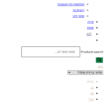
קופסאות פח מעוצבות
רגעים בגן
שחור ולבן
מדיה
שפות
₪0
Products search
סינון
צפייה:
12
24
הכל