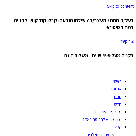
Skip to content
בעל/ת חנות? מעצב/ת? שילחו הודעה וקבלו קוד קופון לקנייה
במחיר סיטונאי
צור קשר
בקניה מעל 499 ש"ח - משלוח חינם
ראשי
אודותיי
חנות
חדש
מבצעים מיוחדים
Gift Card לרכישה באתר
קטלוג
אביזרי נוי לבית