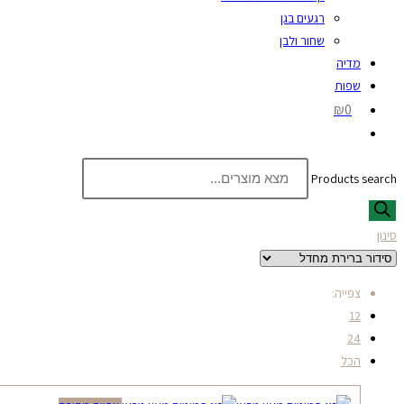
רגעים בגן
שחור ולבן
מדיה
שפות
₪0
Products search
סינון
צפייה:
12
24
הכל