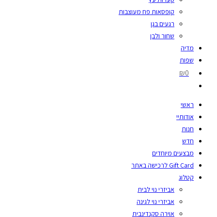
קופסאות פח מעוצבות
רגעים בגן
שחור ולבן
מדיה
שפות
₪0
ראשי
אודותיי
חנות
חדש
מבצעים מיוחדים
Gift Card לרכישה באתר
קטלוג
אביזרי נוי לבית
אביזרי נוי לגינה
אוירה סקנדינבית