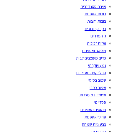
אוירה סקנדינבית
בובות אספנות
בובות ודובות
בקבוקי זכוכית
גן הפרחים
ואזות זכוכית
וינטאג' ואספנות
כדים מעוצבים לבית
נוצץ ויוקרתי
ספלי קפה מעוצבים
עיצוב בסיסי
עיצוב כפרי
עששיות מעוצבות
פסלי נוי
פמוטים מעוצבים
פריטי אספנות
צבעוניות שמחה
קערות עץ