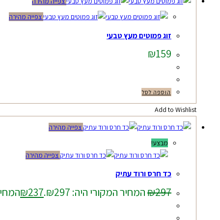
צפייה מהירה
צפייה מהירה
זוג פמוטים מעץ טבעי
₪
159
הוספה לסל
Add to Wishlist
צפייה מהירה
מבצע!
צפייה מהירה
כד חרס ורוד עתיק
297
₪
המחיר המקורי היה: ₪297.
237
₪
המחיר ה