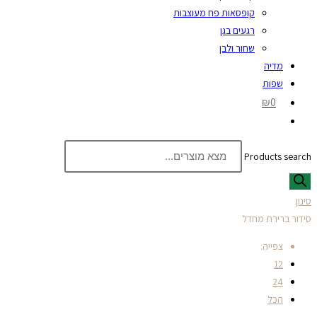
קופסאות פח מעוצבות
רגעים בגן
שחור ולבן
מדיה
שפות
₪0
Products search
סינון
סידור ברירת מחדל
צפייה:
12
24
הכל