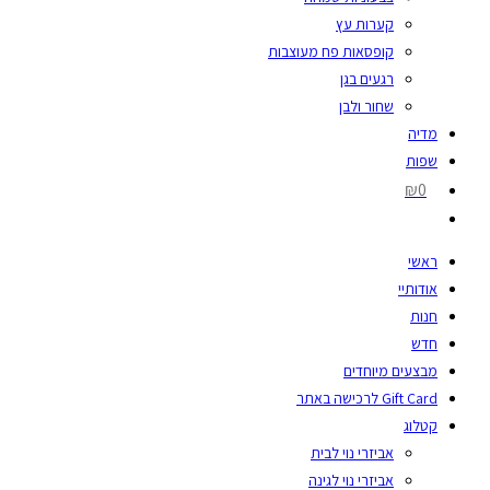
קערות עץ
קופסאות פח מעוצבות
רגעים בגן
שחור ולבן
מדיה
שפות
₪0
ראשי
אודותיי
חנות
חדש
מבצעים מיוחדים
Gift Card לרכישה באתר
קטלוג
אביזרי נוי לבית
אביזרי נוי לגינה