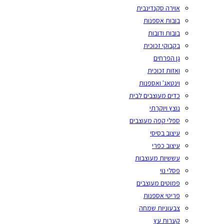
אוירה סקנדינבית
בובות אספנות
בובות ודובות
בקבוקי זכוכית
גן הפרחים
ואזות זכוכית
וינטאג' ואספנות
כדים מעוצבים לבית
נוצץ ויוקרתי
ספלי קפה מעוצבים
עיצוב בסיסי
עיצוב כפרי
עששיות מעוצבות
פסלי נוי
פמוטים מעוצבים
פריטי אספנות
צבעוניות שמחה
קערות עץ