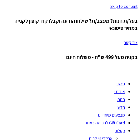
Skip to content
בעל/ת חנות? מעצב/ת? שילחו הודעה וקבלו קוד קופון לקנייה
במחיר סיטונאי
צור קשר
בקניה מעל 499 ש"ח - משלוח חינם
ראשי
אודותיי
חנות
חדש
מבצעים מיוחדים
Gift Card לרכישה באתר
קטלוג
אביזרי נוי לבית