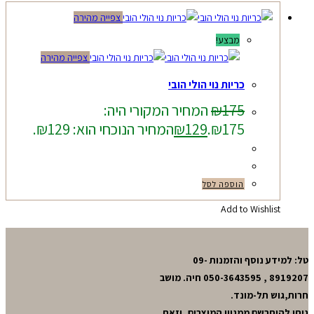
צפייה מהירה
מבצע!
צפייה מהירה
כריות נוי הולי הובי
175
₪
המחיר המקורי היה:
₪175.
129
₪
המחיר הנוכחי הוא: ₪129.
הוספה לסל
Add to Wishlist
טל: למידע נוסף והזמנות 09-
8919207 , 050-3643595 חיה. מושב
חרות,גוש תל-מונד.
ניתן להיתרשם ממגוון המוצרים, וזאת