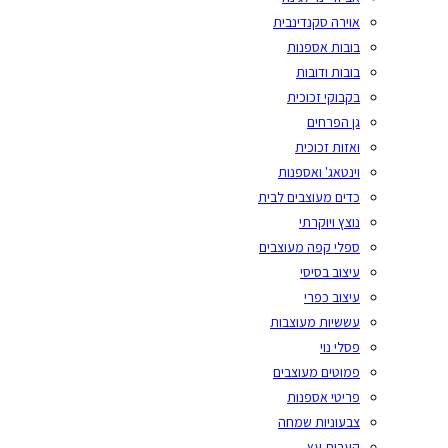
אוירה סקנדינבית
בובות אספנות
בובות ודובות
בקבוקי זכוכית
גן הפרחים
ואזות זכוכית
וינטאג' ואספנות
כדים מעוצבים לבית
נוצץ ויוקרתי
ספלי קפה מעוצבים
עיצוב בסיסי
עיצוב כפרי
עששיות מעוצבות
פסלי נוי
פמוטים מעוצבים
פריטי אספנות
צבעוניות שמחה
קערות עץ