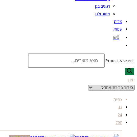
רגעים בגן
שחור ולבן
מדיה
שפות
₪0
Products search
סינון
צפייה:
12
24
הכל