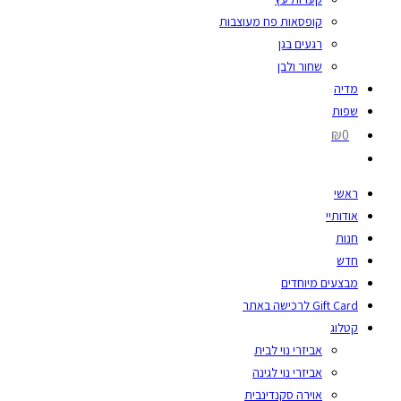
קופסאות פח מעוצבות
רגעים בגן
שחור ולבן
מדיה
שפות
₪0
ראשי
אודותיי
חנות
חדש
מבצעים מיוחדים
Gift Card לרכישה באתר
קטלוג
אביזרי נוי לבית
אביזרי נוי לגינה
אוירה סקנדינבית