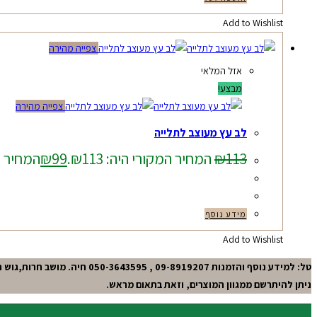
Add to Wishlist
צפייה מהירה
אזל המלאי
מבצע!
צפייה מהירה
לב עץ מעוצב לתלייה
113
₪
המחיר המקורי היה: ₪113.
99
₪
המחיר הנו
מידע נוסף
Add to Wishlist
טל: למידע נוסף והזמנות 09-8919207 , 050-3643595 חיה. מושב חרות,גוש תל-מונד.
ניתן להיתרשם ממגוון המוצרים, וזאת בתאום מראש.