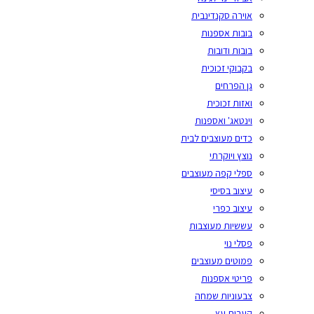
אוירה סקנדינבית
בובות אספנות
בובות ודובות
בקבוקי זכוכית
גן הפרחים
ואזות זכוכית
וינטאג' ואספנות
כדים מעוצבים לבית
נוצץ ויוקרתי
ספלי קפה מעוצבים
עיצוב בסיסי
עיצוב כפרי
עששיות מעוצבות
פסלי נוי
פמוטים מעוצבים
פריטי אספנות
צבעוניות שמחה
קערות עץ