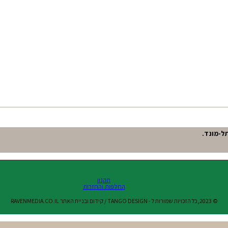
תקנון
החלפות והחזרות
© 2023,כל הזכויות שמורות ל - TANGO DESIGN / קידום ובניית האתר RAVENMEDIA.CO.IL