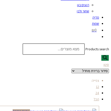
רגעים בגן
שחור ולבן
מדיה
שפות
₪0
Products search
סינון
צפייה:
12
24
הכל