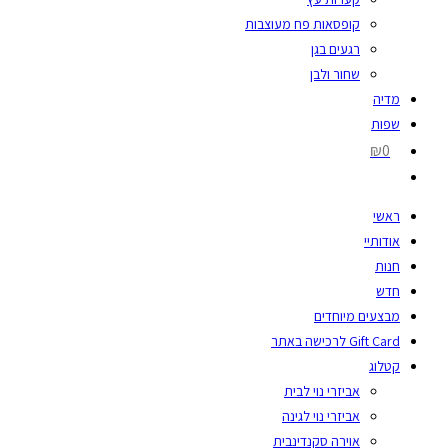
קופסאות פח מעוצבות
רגעים בגן
שחור ולבן
מדיה
שפות
₪0
ראשי
אודותיי
חנות
חדש
מבצעים מיוחדים
Gift Card לרכישה באתר
קטלוג
אביזרי נוי לבית
אביזרי נוי לגינה
אוירה סקנדינבית