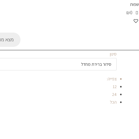
שפות
₪0
Products
search
סינון
צפייה:
12
24
הכל