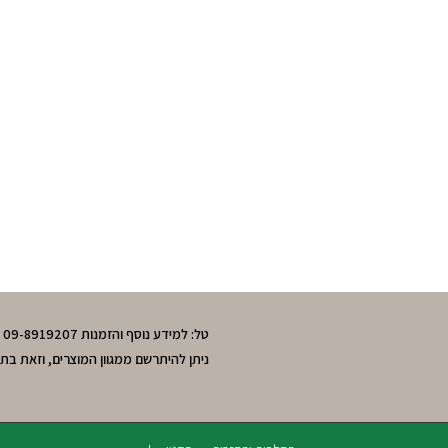
טל: למידע נוסף והזמנות 09-8919207 , 050-3643595 חיה. מושב חרות,גוש תל-מונד.
ניתן להיתרשם ממגוון המוצרים, וזאת בת