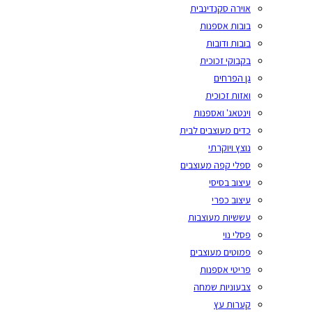
אוירה סקנדינבית
בובות אספנות
בובות ודובות
בקבוקי זכוכית
גן הפרחים
ואזות זכוכית
וינטאג' ואספנות
כדים מעוצבים לבית
נוצץ ויוקרתי
ספלי קפה מעוצבים
עיצוב בסיסי
עיצוב כפרי
עששיות מעוצבות
פסלי נוי
פמוטים מעוצבים
פריטי אספנות
צבעוניות שמחה
קערות עץ