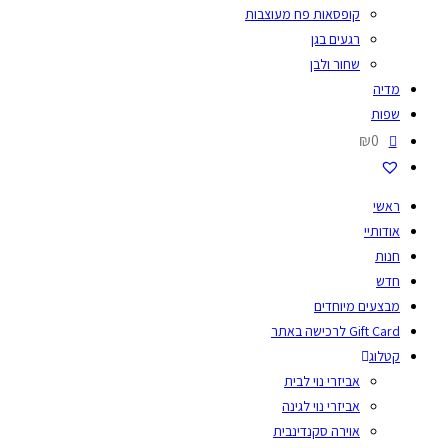
קופסאות פח מעוצבות
רגעים בגן
שחור ולבן
מדיה
שפות
₪0
ראשי
אודותיי
חנות
חדש
מבצעים מיוחדים
Gift Card לרכישה באתר
קטלוג
אביזרי נוי לבית
אביזרי נוי לגינה
אוירה סקנדינבית