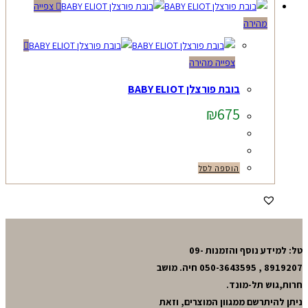
צפייה
מהירה
צפייה מהירה
בובת פורצלן BABY ELIOT
₪
675
הוספה לסל
טל: למידע נוסף והזמנות 09-
8919207 , 050-3643595 חיה. מושב
חרות,גוש תל-מונד.
ניתן להיתרשם ממגוון המוצרים, וזאת