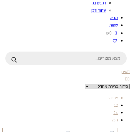
רגעים בגן
שחור ולבן
מדיה
שפות
₪0
Products
search
סינון
צפייה:
12
24
הכל