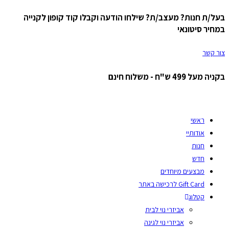
בעל/ת חנות? מעצב/ת? שילחו הודעה וקבלו קוד קופון לקנייה
Skip
במחיר סיטונאי
to
content
צור קשר
בקניה מעל 499 ש"ח - משלוח חינם
ראשי
אודותיי
חנות
חדש
מבצעים מיוחדים
Gift Card לרכישה באתר
קטלוג
אביזרי נוי לבית
אביזרי נוי לגינה