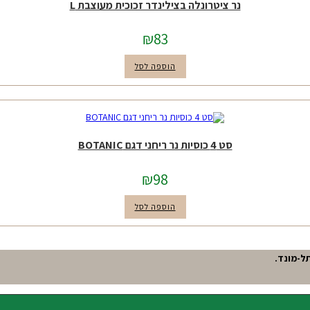
נר ציטרונלה בצילינדר זכוכית מעוצבת L
₪
83
הוספה לסל
סט 4 כוסיות נר ריחני דגם BOTANIC
₪
98
הוספה לסל