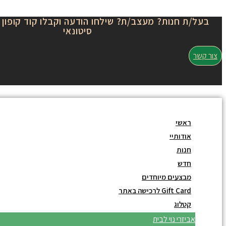
Skip
בעל/ת חנות? מעצב/ת? שילחו הודעה וקבלו קוד קופון 
to
סיטונאי
content
צור קשר
ראשי
אודותיי
חנות
חדש
מבצעים מיוחדים
Gift Card לרכישה באתר
קטלוג
אביזרי נוי לבית