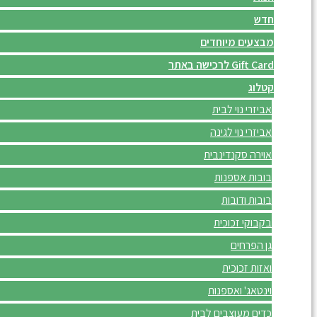
חדש
מבצעים מיוחדים
Gift Card לרכישה באתר
קטלוג
אביזרי נוי לבית
אביזרי נוי לגינה
אוירה סקנדינבית
בובות אספנות
בובות ודובות
בקבוקי זכוכית
גן הפרחים
ואזות זכוכית
וינטאג' ואספנות
כדים מעוצבים לבית