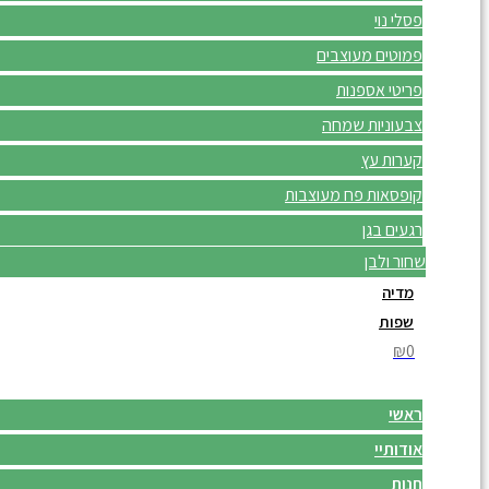
פסלי נוי
פמוטים מעוצבים
פריטי אספנות
צבעוניות שמחה
קערות עץ
קופסאות פח מעוצבות
רגעים בגן
שחור ולבן
מדיה
שפות
₪0
ראשי
אודותיי
חנות