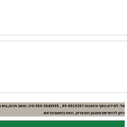
טל: למידע נוסף והזמנות 09-8919207 , 050-3643595 חיה. מושב חרות,גוש תל-מונד.
ניתן להיתרשם ממגוון המוצרים, וזאת בתאום מראש.